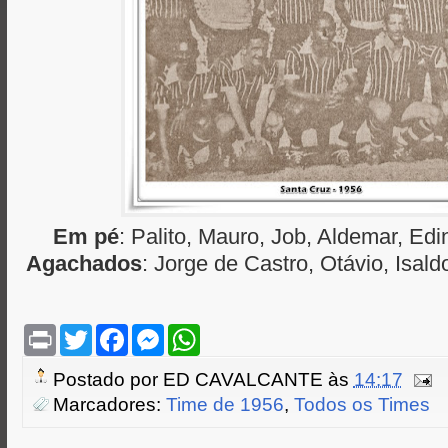
Em pé
: Palito, Mauro, Job, Aldemar, Ed
Agachados
: Jorge de Castro, Otávio, Isal
P
T
F
M
W
r
w
a
e
h
i
i
c
s
a
Postado por
ED CAVALCANTE
às
14:17
n
t
e
s
t
t
t
b
e
s
Marcadores:
Time de 1956
,
Todos os Times
e
o
n
A
r
o
g
p
k
e
p