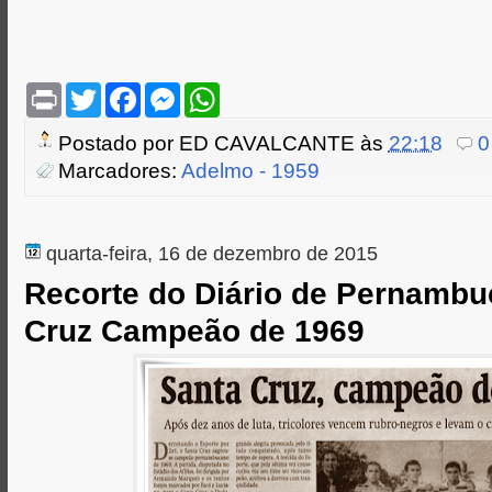
P
T
F
M
W
r
w
a
e
h
i
i
c
s
a
Postado por
ED CAVALCANTE
às
22:18
0
n
t
e
s
t
t
t
b
e
s
Marcadores:
Adelmo - 1959
e
o
n
A
r
o
g
p
k
e
p
r
quarta-feira, 16 de dezembro de 2015
Recorte do Diário de Pernambu
Cruz Campeão de 1969