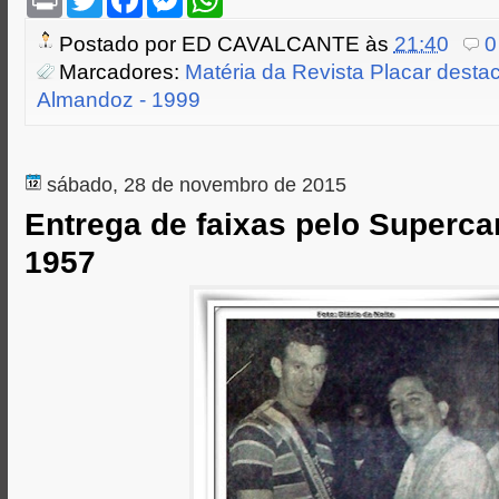
r
w
a
e
h
i
i
c
s
a
Postado por
ED CAVALCANTE
às
21:40
0
n
t
e
s
t
t
t
b
e
s
Marcadores:
Matéria da Revista Placar dest
e
o
n
A
Almandoz - 1999
r
o
g
p
k
e
p
r
sábado, 28 de novembro de 2015
Entrega de faixas pelo Superc
1957