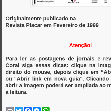
Originalmente publicado na
Revista Placar em Fevereiro de 1999
Atenção!
Para ler as postagens de jornais e re
Coral siga essas dicas: clique na im
direito do mouse, depois clique em “A
ou "Abrir link em nova guia". Clicand
abrir a imagem poderá ser ampliada ao m
a leitura.
P
T
F
M
W