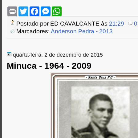
P
T
F
M
W
r
w
a
e
h
i
i
c
s
a
Postado por
ED CAVALCANTE
às
21:29
0
n
t
e
s
t
t
t
b
e
s
Marcadores:
Anderson Pedra - 2013
e
o
n
A
r
o
g
p
k
e
p
r
quarta-feira, 2 de dezembro de 2015
Minuca - 1964 - 2009