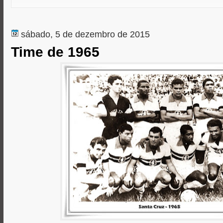
k
e
p
r
sábado, 5 de dezembro de 2015
Time de 1965