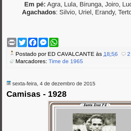
Em pé:
Agra, Lula, Birunga, Joiro, Lu
Agachados
: Silvio, Uriel, Erandy, Ter
P
T
F
M
W
r
w
a
e
h
i
i
c
s
a
Postado por
ED CAVALCANTE
às
18:56
2
n
t
e
s
t
t
t
b
e
s
Marcadores:
Time de 1965
e
o
n
A
r
o
g
p
k
e
p
r
sexta-feira, 4 de dezembro de 2015
Camisas - 1928