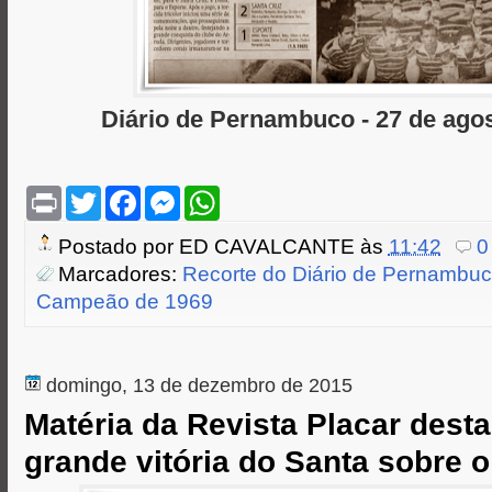
Diário de Pernambuco - 27 de ago
P
T
F
M
W
r
w
a
e
h
i
i
c
s
a
Postado por
ED CAVALCANTE
às
11:42
0
n
t
e
s
t
t
t
b
e
s
Marcadores:
Recorte do Diário de Pernambuc
e
o
n
A
Campeão de 1969
r
o
g
p
k
e
p
r
domingo, 13 de dezembro de 2015
Matéria da Revista Placar des
grande vitória do Santa sobre o