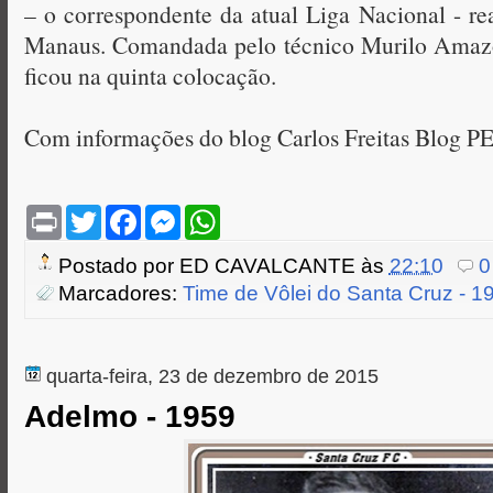
– o correspondente da atual Liga Nacional - re
Manaus. Comandada pelo técnico Murilo Amazo
ficou na quinta colocação.
Com informações do blog Carlos Freitas Blog P
P
T
F
M
W
r
w
a
e
h
i
i
c
s
a
Postado por
ED CAVALCANTE
às
22:10
0
n
t
e
s
t
t
t
b
e
s
Marcadores:
Time de Vôlei do Santa Cruz - 1
e
o
n
A
r
o
g
p
k
e
p
r
quarta-feira, 23 de dezembro de 2015
Adelmo - 1959