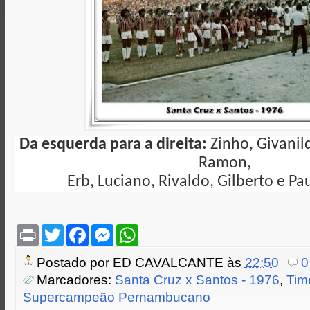
Da esquerda para a direita:
Zinho, Givanil
Ramon,
Erb, Luciano, Rivaldo, Gilberto e Pa
P
T
F
M
W
r
w
a
e
h
i
i
c
s
a
Postado por
ED CAVALCANTE
às
22:50
0
n
t
e
s
t
t
t
b
e
s
Marcadores:
Santa Cruz x Santos - 1976
,
Tim
e
o
n
A
Supercampeão Pernambucano
r
o
g
p
k
e
p