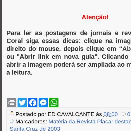
Atenção!
Para ler as postagens de jornais e re
Coral siga essas dicas: clique na im
direito do mouse, depois clique em “A
ou "Abrir link em nova guia". Clicand
abrir a imagem poderá ser ampliada ao m
a leitura.
P
T
F
M
W
r
w
a
e
h
i
i
c
s
a
Postado por
ED CAVALCANTE
às
08:00
0
n
t
e
s
t
t
t
b
e
s
Marcadores:
Matéria da Revista Placar desta
e
o
n
A
Santa Cruz de 2003
r
o
g
p