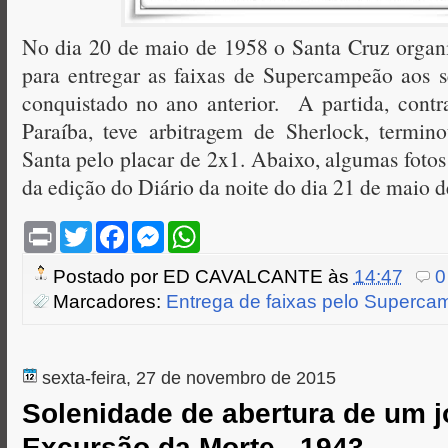
No dia 20 de maio de 1958 o Santa Cruz organ
para entregar as faixas de Supercampeão aos se
conquistado no ano anterior. A partida, cont
Paraíba, teve arbitragem de Sherlock, termin
Santa pelo placar de 2x1. Abaixo, algumas fotos 
da edição do Diário da noite do dia 21 de maio d
P
T
F
M
W
r
w
a
e
h
i
i
c
s
a
Postado por
ED CAVALCANTE
às
14:47
0
n
t
e
s
t
t
t
b
e
s
Marcadores:
Entrega de faixas pelo Superc
e
o
n
A
r
o
g
p
k
e
p
r
sexta-feira, 27 de novembro de 2015
Solenidade de abertura de um 
Excursão da Morte - 1943