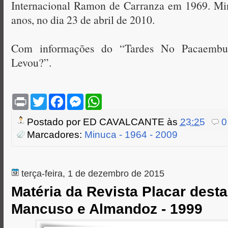
Internacional Ramon de Carranza em 1969. Mi
anos, no dia 23 de abril de 2010.
Com informações do “Tardes No Pacaemb
Levou?”.
P
T
F
M
W
r
w
a
e
h
i
i
c
s
a
Postado por
ED CAVALCANTE
às
23:25
0
n
t
e
s
t
t
t
b
e
s
Marcadores:
Minuca - 1964 - 2009
e
o
n
A
r
o
g
p
k
e
p
r
terça-feira, 1 de dezembro de 2015
Matéria da Revista Placar dest
Mancuso e Almandoz - 1999