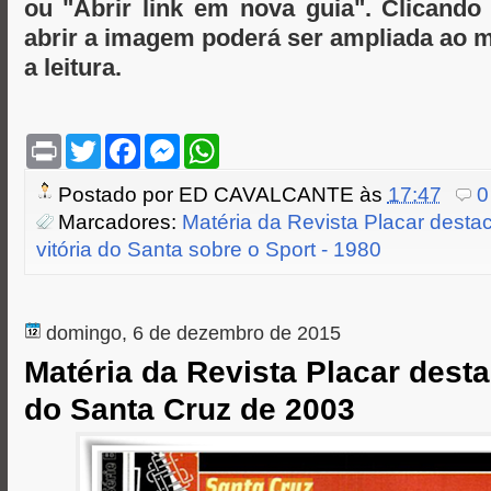
ou "Abrir link em nova guia". Clicand
abrir a imagem poderá ser ampliada ao m
a leitura.
P
T
F
M
W
r
w
a
e
h
i
i
c
s
a
Postado por
ED CAVALCANTE
às
17:47
0
n
t
e
s
t
t
t
b
e
s
Marcadores:
Matéria da Revista Placar dest
e
o
n
A
vitória do Santa sobre o Sport - 1980
r
o
g
p
k
e
p
r
domingo, 6 de dezembro de 2015
Matéria da Revista Placar dest
do Santa Cruz de 2003