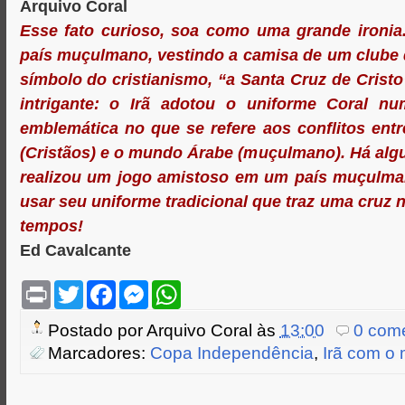
Arquivo Coral
Esse fato curioso, soa como uma grande ironia.
país muçulmano, vestindo a camisa de um clube
símbolo do cristianismo, “a Santa Cruz de Cristo
intrigante: o Irã adotou o uniforme Coral n
emblemática no que se refere aos conflitos ent
(Cristãos) e o mundo Árabe (muçulmano). Há alg
realizou um jogo amistoso em um país muçulma
usar seu uniforme tradicional que traz uma cruz 
tempos!
Ed Cavalcante
P
T
F
M
W
r
w
a
e
h
i
i
c
s
a
Postado por
Arquivo Coral
às
13:00
0 come
n
t
e
s
t
t
t
b
e
s
Marcadores:
Copa Independência
,
Irã com o
e
o
n
A
r
o
g
p
k
e
p
r