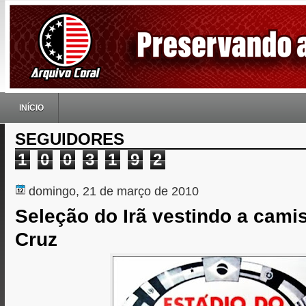
INÍCIO
SEGUIDORES
1
0
0
3
1
9
2
domingo, 21 de março de 2010
Seleção do Irã vestindo a cami
Cruz