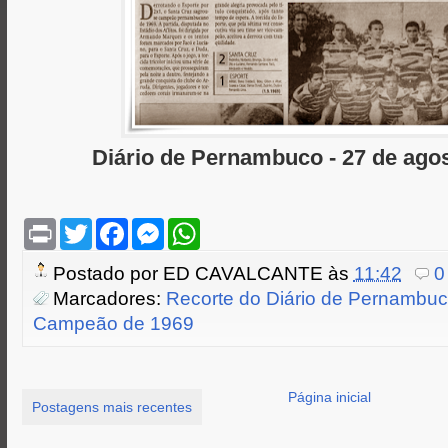
Diário de Pernambuco - 27 de ago
P
T
F
M
W
r
w
a
e
h
i
i
c
s
a
Postado por
ED CAVALCANTE
às
11:42
0
n
t
e
s
t
t
t
b
e
s
Marcadores:
Recorte do Diário de Pernambuc
e
o
n
A
Campeão de 1969
r
o
g
p
k
e
p
r
Página inicial
Postagens mais recentes