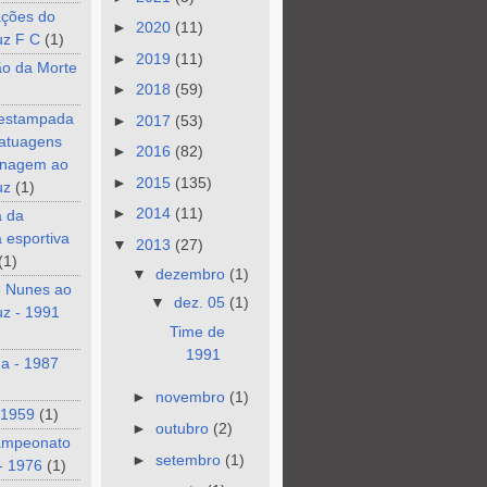
ções do
►
2020
(11)
uz F C
(1)
►
2019
(11)
ão da Morte
►
2018
(59)
 estampada
►
2017
(53)
tatuagens
►
2016
(82)
nagem ao
►
2015
(135)
uz
(1)
►
2014
(11)
a da
a esportiva
▼
2013
(27)
(1)
▼
dezembro
(1)
e Nunes ao
▼
dez. 05
(1)
z - 1991
Time de
1991
a - 1987
►
novembro
(1)
 1959
(1)
►
outubro
(2)
ampeonato
►
setembro
(1)
- 1976
(1)