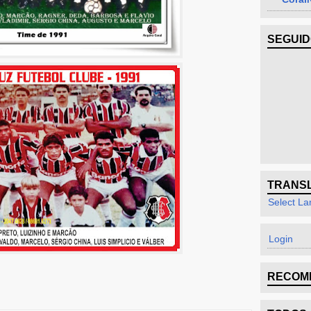
SEGUI
TRANS
Select L
Login
RECOM