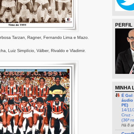
PERFIL
arbosa Tarzan, Ragner, Fernando Lima e Mazo.
, Luiz Simplício, Válber, Rivaldo e Vladimir.
MINHA 
É Gol 
áudio 
PE)
14/11/
Cruz -
(36ª r
Há 8 a
Coral