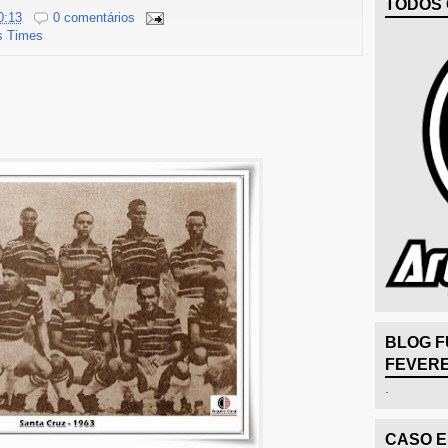
TODOS 
0:13
0 comentários
s Times
BLOG F
FEVERE
.
CASO 