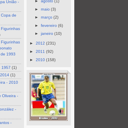
►
agosto
(1)
pa União -
►
maio
(3)
 Copa de
►
março
(2)
►
fevereiro
(6)
 Figurinhas
►
janeiro
(10)
)
 Figurinhas
►
2012
(231)
eonato
►
2011
(92)
o de 1993
►
2010
(158)
- 1957
(1)
 2014
(1)
eira - 2010
 Oliveira -
onzález -
antos -