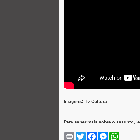
Imagens: Tv Cultura
Para saber mais sobre o assunto, l
P
T
F
M
W
r
w
a
e
h