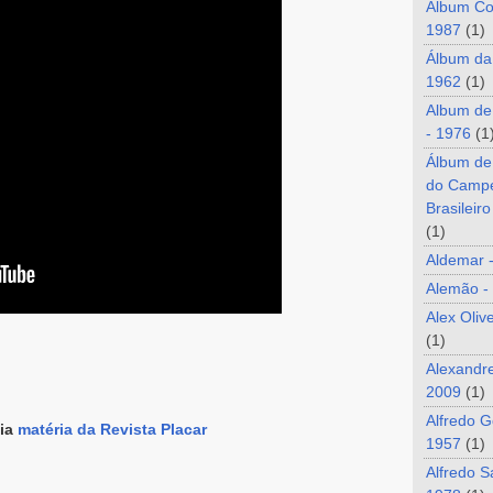
Álbum Co
1987
(1)
Álbum da
1962
(1)
Album de
- 1976
(1
Álbum de
do Camp
Brasileir
(1)
Aldemar 
Alemão -
Alex Oliv
(1)
Alexandre
2009
(1)
Alfredo G
eia
matéria da Revista Placar
1957
(1)
Alfredo S