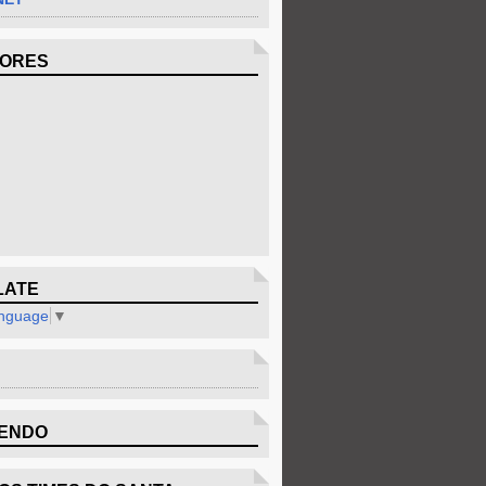
DORES
LATE
anguage
▼
ENDO