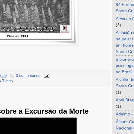
94 Forma
Santa Cr
A Excurs
(3)
A paixão
na pele: 
em home
Santa Cr
a pioneir
psicologi
no Brasil
2:59
0 comentários
A volta d
s Times
Santa Cru
(1)
Abel Brag
(1)
sobre a Excursão da Morte
Adelmo -
Álbum C
Nacional 