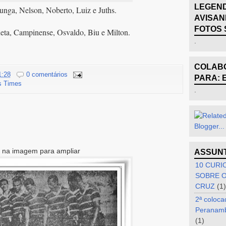
LEGEND
runga, Nelson, Noberto, Luiz e Juths.
AVISAN
FOTOS 
eta, Campinense, Osvaldo, Biu e Milton.
.
COLABO
1:28
0 comentários
PARA: 
s Times
.
e na imagem para ampliar
ASSUN
10 CURI
SOBRE O
CRUZ
(1)
2ª coloca
Peranam
(1)