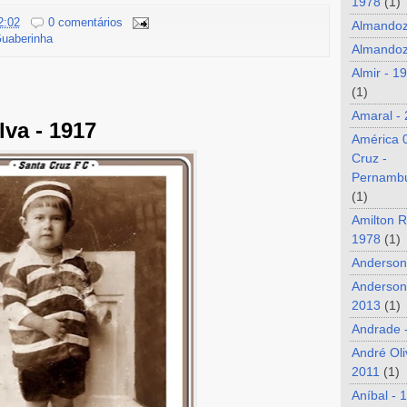
1978
(1)
2:02
0 comentários
Almando
uaberinha
Almandoz
Almir - 1
(1)
Amaral -
lva - 1917
América 
Cruz -
Pernamb
(1)
Amilton R
1978
(1)
Anderson
Anderson
2013
(1)
Andrade 
André Oli
2011
(1)
Aníbal - 