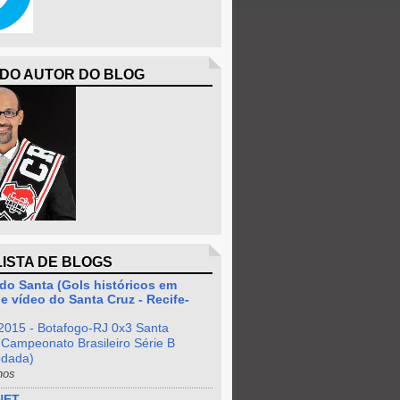
 DO AUTOR DO BLOG
LISTA DE BLOGS
do Santa (Gols históricos em
e vídeo do Santa Cruz - Recife-
2015 - Botafogo-RJ 0x3 Santa
 Campeonato Brasileiro Série B
odada)
nos
NET