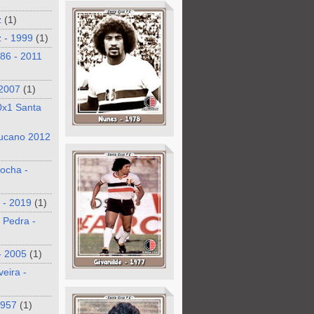
z
(1)
 - 1999
(1)
986 - 2011
 2007
(1)
0x1 Santa
ucano 2012
ocha -
 - 2019
(1)
 Pedra -
- 2005
(1)
veira -
1957
(1)