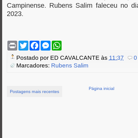
Campinense. Rubens Salim faleceu no d
2023.
P
T
F
M
W
r
w
a
e
h
i
i
c
s
a
Postado por
ED CAVALCANTE
às
11:37
0
n
t
e
s
t
t
t
b
e
s
Marcadores:
Rubens Salim
e
o
n
A
r
o
g
p
k
e
p
r
Página inicial
Postagens mais recentes