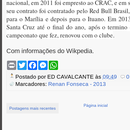
nacional, em 2011 foi empresto ao CRAC, e em 
seu contrato foi contratado pelo Red Bull Brasil
para o Marília e depois para o Ituano. Em 2013
Santa Cruz até o final do ano,
após o termino
campeonato que fez, renovou com o clube
.
Com informações do Wikpedia.
P
T
F
M
W
r
w
a
e
h
i
i
c
s
a
Postado por
ED CAVALCANTE
às
09:49
0
n
t
e
s
t
t
t
b
e
s
Marcadores:
Renan Fonseca - 2013
e
o
n
A
r
o
g
p
k
e
p
r
Página inicial
Postagens mais recentes