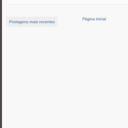
k
e
p
r
Página inicial
Postagens mais recentes