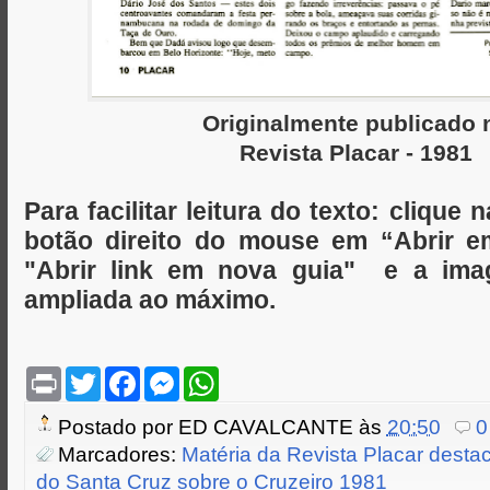
Originalmente publicado 
Revista Placar - 1981
Para facilitar leitura do texto: cliqu
botão direito do mouse em “Abrir 
"Abrir link em nova guia" e a ima
ampliada ao máximo.
P
T
F
M
W
r
w
a
e
h
i
i
c
s
a
Postado por
ED CAVALCANTE
às
20:50
0
n
t
e
s
t
t
t
b
e
s
Marcadores:
Matéria da Revista Placar desta
e
o
n
A
do Santa Cruz sobre o Cruzeiro 1981
r
o
g
p