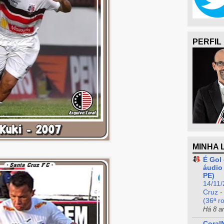
PERFIL
MINHA 
É Gol 
áudio 
PE)
14/11/
Cruz -
(36ª r
Há 8 a
Coral