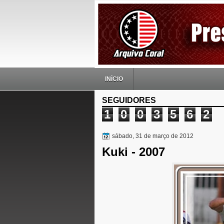
INÍCIO
SEGUIDORES
1
0
0
3
5
6
2
sábado, 31 de março de 2012
Kuki - 2007