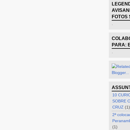
LEGEND
AVISAN
FOTOS 
.
COLABO
PARA: 
.
ASSUN
10 CURI
SOBRE O
CRUZ
(1)
2ª coloca
Peranam
(1)