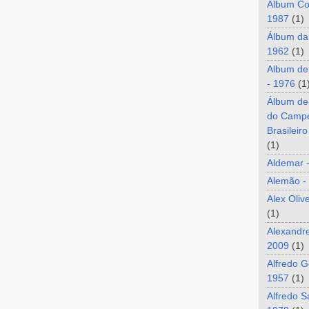
Álbum Co
1987
(1)
Álbum da
1962
(1)
Album de
- 1976
(1
Álbum de
do Camp
Brasileir
(1)
Aldemar 
Alemão -
Alex Oliv
(1)
Alexandre
2009
(1)
Alfredo G
1957
(1)
Alfredo S