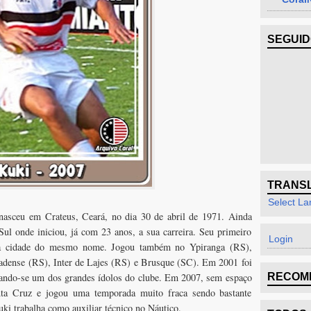
SEGUI
TRANS
Select L
 nasceu em Crateus, Ceará, no dia 30 de abril de 1971. Ainda
ul onde iniciou, já com 23 anos, a sua carreira. Seu primeiro
Login
da cidade do mesmo nome. Jogou também no Ypiranga (RS),
adense (RS), Inter de Lajes (RS) e Brusque (SC). Em 2001 foi
rnando-se um dos grandes ídolos do clube. Em 2007, sem espaço
RECOM
nta Cruz e jogou uma temporada muito fraca sendo bastante
uki trabalha como auxiliar técnico no Náutico.