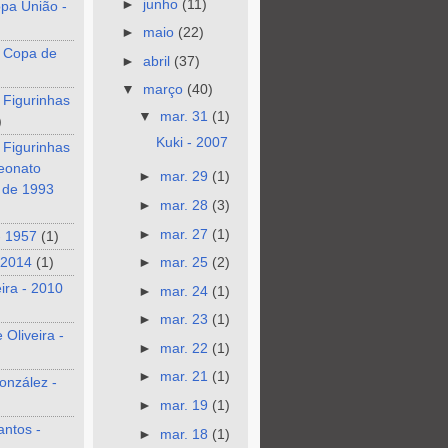
►
junho
(11)
pa União -
►
maio
(22)
 Copa de
►
abril
(37)
▼
março
(40)
 Figurinhas
▼
mar. 31
(1)
)
Kuki - 2007
 Figurinhas
eonato
►
mar. 29
(1)
o de 1993
►
mar. 28
(3)
►
mar. 27
(1)
- 1957
(1)
 2014
(1)
►
mar. 25
(2)
eira - 2010
►
mar. 24
(1)
►
mar. 23
(1)
 Oliveira -
►
mar. 22
(1)
►
mar. 21
(1)
onzález -
►
mar. 19
(1)
antos -
►
mar. 18
(1)