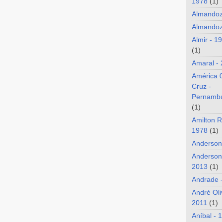
1978
(1)
Almando
Almandoz
Almir - 1
(1)
Amaral -
América 
Cruz -
Pernamb
(1)
Amilton R
1978
(1)
Anderson
Anderson
2013
(1)
Andrade 
André Oli
2011
(1)
Aníbal - 