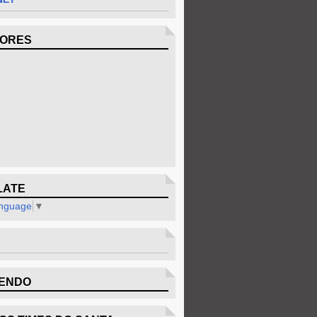
DORES
LATE
anguage
▼
ENDO