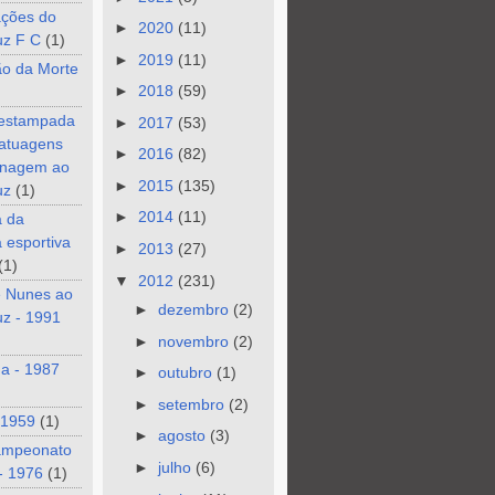
ções do
►
2020
(11)
uz F C
(1)
►
2019
(11)
ão da Morte
►
2018
(59)
 estampada
►
2017
(53)
tatuagens
►
2016
(82)
nagem ao
►
2015
(135)
uz
(1)
►
2014
(11)
a da
a esportiva
►
2013
(27)
(1)
▼
2012
(231)
e Nunes ao
►
dezembro
(2)
z - 1991
►
novembro
(2)
a - 1987
►
outubro
(1)
►
setembro
(2)
 1959
(1)
►
agosto
(3)
ampeonato
►
julho
(6)
- 1976
(1)