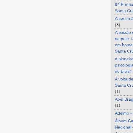
94 Forma
Santa Cr
A Excurs
(3)
A paixão
na pele: 
em home
Santa Cr
a pioneir
psicologi
no Brasil
A volta d
Santa Cru
(1)
Abel Brag
(1)
Adelmo -
Álbum C
Nacional 