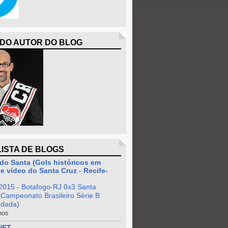
 DO AUTOR DO BLOG
LISTA DE BLOGS
do Santa (Gols históricos em
e vídeo do Santa Cruz - Recife-
2015 - Botafogo-RJ 0x3 Santa
 Campeonato Brasileiro Série B
odada)
nos
NET