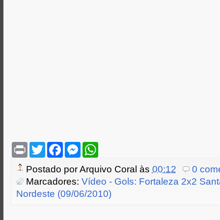
P
T
F
M
W
r
w
a
e
h
i
i
c
s
a
Postado por
Arquivo Coral
às
00:12
0 come
n
t
e
s
t
t
t
b
e
s
Marcadores:
Vídeo - Gols: Fortaleza 2x2 San
e
o
n
A
Nordeste (09/06/2010)
r
o
g
p
k
e
p
r