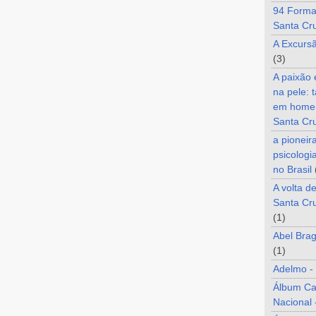
94 Forma
Santa Cr
A Excurs
(3)
A paixão
na pele: 
em home
Santa Cr
a pioneir
psicologi
no Brasil
A volta d
Santa Cru
(1)
Abel Brag
(1)
Adelmo -
Álbum C
Nacional 