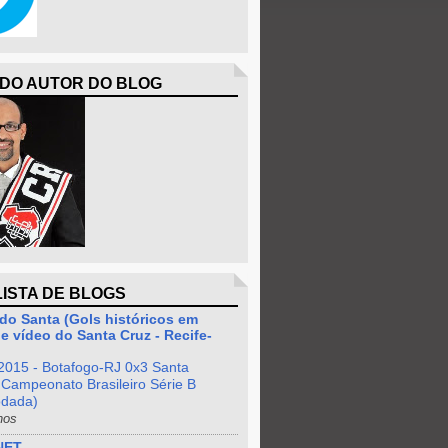
 DO AUTOR DO BLOG
LISTA DE BLOGS
do Santa (Gols históricos em
e vídeo do Santa Cruz - Recife-
2015 - Botafogo-RJ 0x3 Santa
 Campeonato Brasileiro Série B
odada)
nos
NET