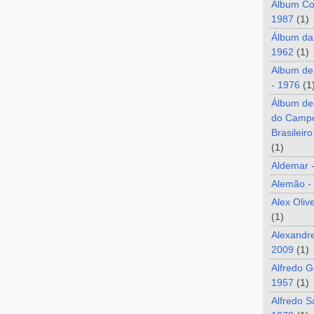
Álbum Co
1987
(1)
Álbum da
1962
(1)
Album de
- 1976
(1
Álbum de
do Camp
Brasileir
(1)
Aldemar 
Alemão -
Alex Oliv
(1)
Alexandre
2009
(1)
Alfredo G
1957
(1)
Alfredo S