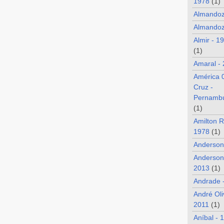
1978
(1)
Almando
Almandoz
Almir - 1
(1)
Amaral -
América 
Cruz -
Pernamb
(1)
Amilton R
1978
(1)
Anderson
Anderson
2013
(1)
Andrade 
André Oli
2011
(1)
Aníbal - 