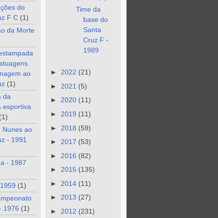
ções do
Time da
uz F C
(1)
base do
Santa
ão da Morte
Cruz F -
1989
 estampada
tatuagens
►
2022
(21)
nagem ao
uz
(1)
►
2021
(5)
a da
►
2020
(11)
a esportiva
►
2019
(11)
(1)
►
2018
(59)
e Nunes ao
z - 1991
►
2017
(53)
►
2016
(82)
a - 1987
►
2015
(135)
►
2014
(11)
 1959
(1)
►
2013
(27)
ampeonato
- 1976
(1)
►
2012
(231)