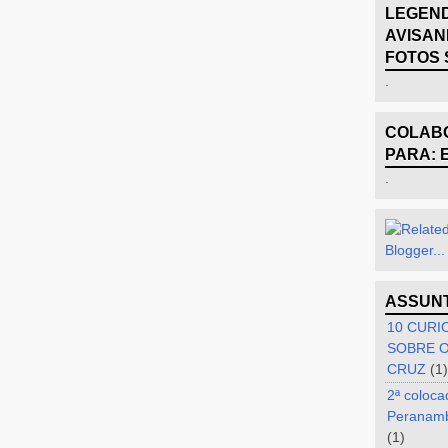
LEGEND
AVISAN
FOTOS 
.
COLABO
PARA: 
.
ASSUN
10 CURI
SOBRE O
CRUZ
(1)
2ª coloca
Peranam
(1)