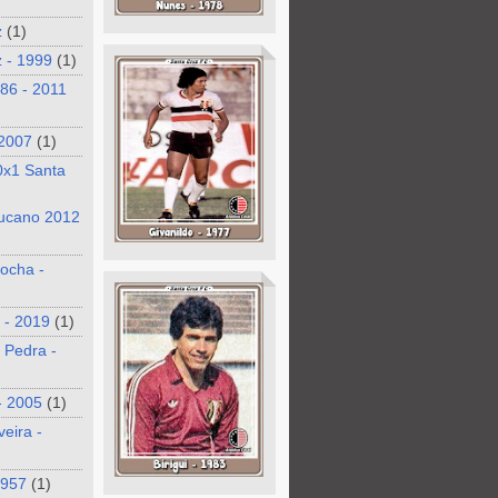
z
(1)
 - 1999
(1)
986 - 2011
 2007
(1)
0x1 Santa
ucano 2012
ocha -
 - 2019
(1)
 Pedra -
- 2005
(1)
veira -
1957
(1)