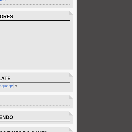
DORES
LATE
anguage
▼
ENDO