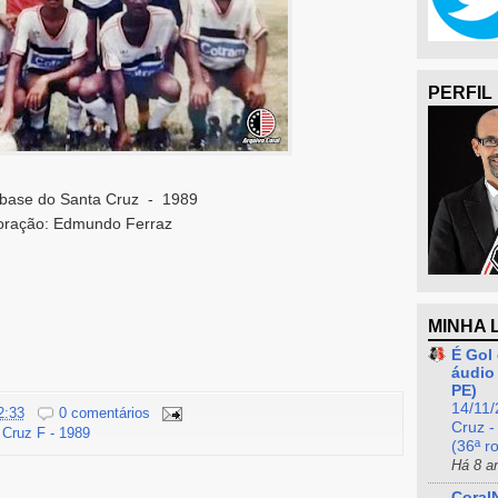
PERFIL
base do Santa Cruz - 1989
oração: Edmundo Ferraz
MINHA 
É Gol 
áudio 
PE)
14/11/
2:33
0 comentários
Cruz -
Cruz F - 1989
(36ª r
Há 8 a
Coral