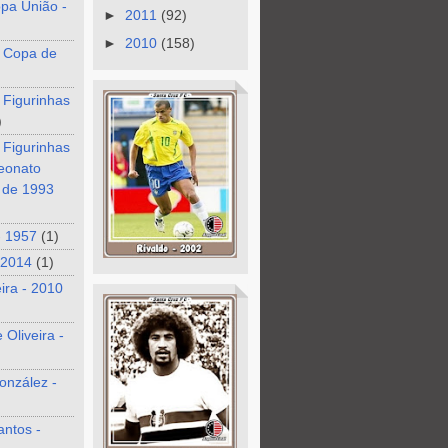
pa União -
►
2011
(92)
►
2010
(158)
 Copa de
 Figurinhas
)
 Figurinhas
eonato
o de 1993
- 1957
(1)
 2014
(1)
eira - 2010
 Oliveira -
onzález -
antos -