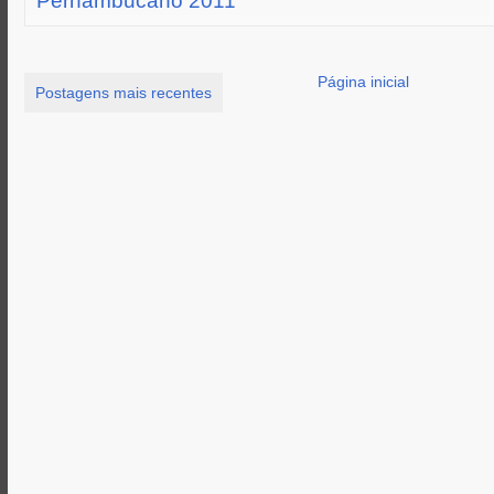
k
e
p
r
Página inicial
Postagens mais recentes