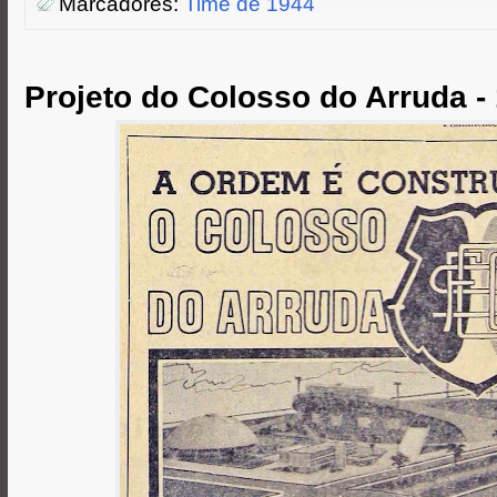
Marcadores:
Time de 1944
e
o
n
A
r
o
g
p
k
e
p
r
Projeto do Colosso do Arruda -