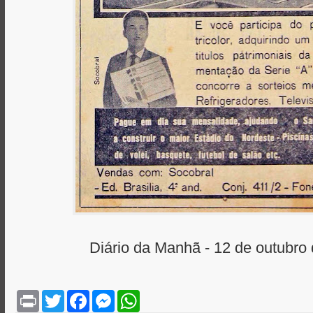
Diário da Manhã - 12 de outubro
P
T
F
M
W
r
w
a
e
h