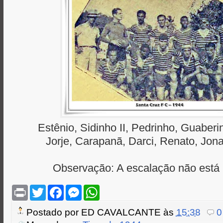
Estênio, Sidinho II, Pedrinho, Guaberi
Jorje, Carapanã, Darci, Renato, Jon
Observação: A escalação não está
P
T
F
M
W
r
w
a
e
h
i
i
c
s
a
Postado por
ED CAVALCANTE
às
15:38
0
n
t
e
s
t
t
t
b
e
s