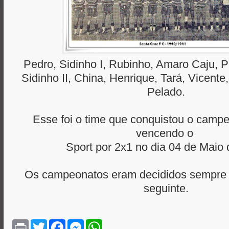
Pedro, Sidinho I, Rubinho, Amaro Caju, P
Sidinho II, China, Henrique, Tará, Vicent
Pelado.
Esse foi o time que conquistou o camp
vencendo o
Sport por 2x1 no dia 04 de Maio
Os campeonatos eram decididos sempre n
seguinte.
P
T
F
M
W