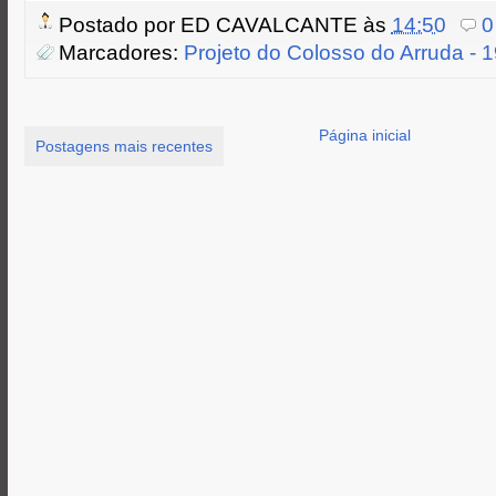
i
i
c
s
a
Postado por
ED CAVALCANTE
às
14:50
0
n
t
e
s
t
t
t
b
e
s
Marcadores:
Projeto do Colosso do Arruda - 
e
o
n
A
r
o
g
p
k
e
p
r
Página inicial
Postagens mais recentes