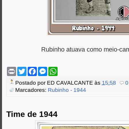
Rubinho atuava como meio-cam
P
T
F
M
W
r
w
a
e
h
i
i
c
s
a
Postado por
ED CAVALCANTE
às
15:58
0
n
t
e
s
t
t
t
b
e
s
Marcadores:
Rubinho - 1944
e
o
n
A
r
o
g
p
k
e
p
r
Time de 1944