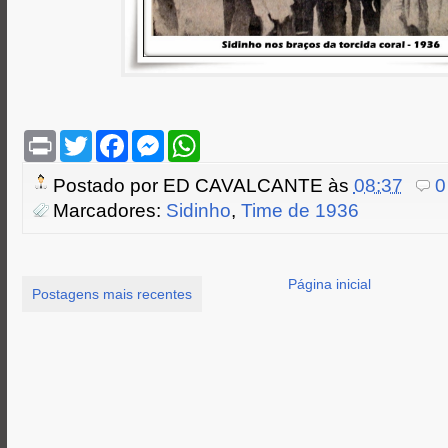
P
T
F
M
W
r
w
a
e
h
i
i
c
s
a
Postado por
ED CAVALCANTE
às
08:37
0
n
t
e
s
t
t
t
b
e
s
Marcadores:
Sidinho
,
Time de 1936
e
o
n
A
r
o
g
p
k
e
p
r
Página inicial
Postagens mais recentes