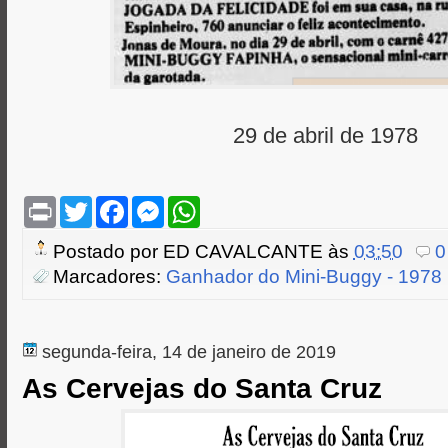
29 de abril de 1978
P
T
F
M
W
r
w
a
e
h
i
i
c
s
a
Postado por
ED CAVALCANTE
às
03:50
0
n
t
e
s
t
t
t
b
e
s
Marcadores:
Ganhador do Mini-Buggy - 1978
e
o
n
A
r
o
g
p
k
e
p
r
segunda-feira, 14 de janeiro de 2019
As Cervejas do Santa Cruz