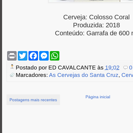
Cerveja: Colosso Coral
Produzida: 2018
Conteúdo: Garrafa de 600 
P
T
F
M
W
r
w
a
e
h
i
i
c
s
a
Postado por
ED CAVALCANTE
às
19:02
0
n
t
e
s
t
t
t
b
e
s
Marcadores:
As Cervejas do Santa Cruz
,
Cerv
e
o
n
A
r
o
g
p
k
e
p
r
Página inicial
Postagens mais recentes