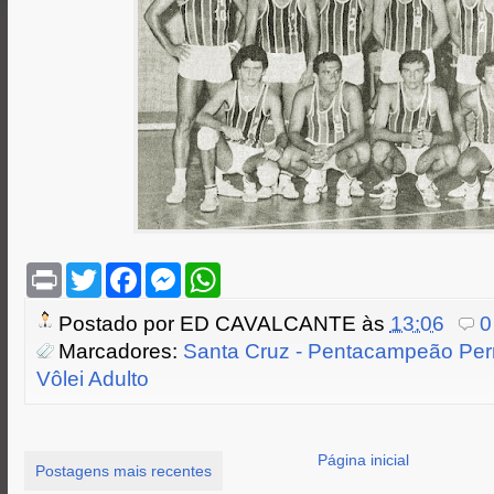
P
T
F
M
W
r
w
a
e
h
i
i
c
s
a
Postado por
ED CAVALCANTE
às
13:06
0
n
t
e
s
t
t
t
b
e
s
Marcadores:
Santa Cruz - Pentacampeão Pe
e
o
n
A
Vôlei Adulto
r
o
g
p
k
e
p
r
Página inicial
Postagens mais recentes