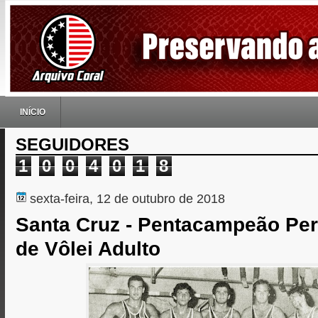
INÍCIO
SEGUIDORES
1
0
0
4
0
1
8
sexta-feira, 12 de outubro de 2018
Santa Cruz - Pentacampeão P
de Vôlei Adulto