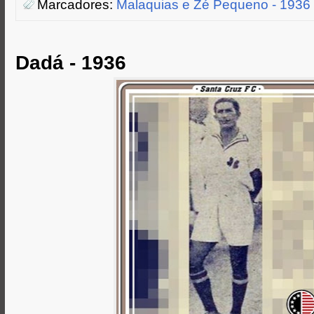
Marcadores:
Malaquias e Zé Pequeno - 1936
e
o
n
A
r
o
g
p
k
e
p
r
Dadá - 1936