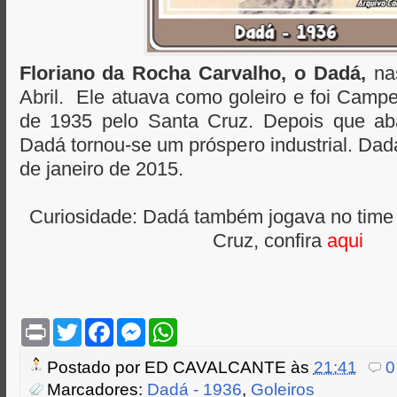
Floriano da Rocha Carvalho, o Dadá,
nas
Abril. Ele atuava como goleiro e foi Cam
de 1935 pelo Santa Cruz. Depois que ab
Dadá tornou-se um próspero industrial. Dad
de janeiro de 2015.
Curiosidade: Dadá também jogava no time 
Cruz, confira
aqui
P
T
F
M
W
r
w
a
e
h
i
i
c
s
a
Postado por
ED CAVALCANTE
às
21:41
0
n
t
e
s
t
t
t
b
e
s
Marcadores:
Dadá - 1936
,
Goleiros
e
o
n
A