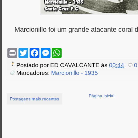
Marcionillo foi um grande atacante coral
P
T
F
M
W
r
w
a
e
h
i
i
c
s
a
Postado por
ED CAVALCANTE
às
00:44
0
n
t
e
s
t
t
t
b
e
s
Marcadores:
Marcionillo - 1935
e
o
n
A
r
o
g
p
k
e
p
r
Página inicial
Postagens mais recentes