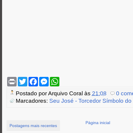
P
T
F
M
W
r
w
a
e
h
i
i
c
s
a
Postado por
Arquivo Coral
às
21:08
0 come
n
t
e
s
t
t
t
b
e
s
Marcadores:
Seu José - Torcedor Símbolo do
e
o
n
A
r
o
g
p
k
e
p
r
Página inicial
Postagens mais recentes