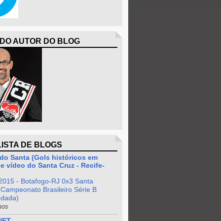
 DO AUTOR DO BLOG
LISTA DE BLOGS
do Santa (Gols históricos em
e vídeo do Santa Cruz - Recife-
2015 - Botafogo-RJ 0x3 Santa
 Campeonato Brasileiro Série B
odada)
nos
NET