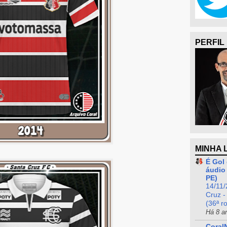
PERFIL
MINHA 
É Gol 
áudio 
PE)
14/11/
Cruz -
(36ª r
Há 8 a
Coral