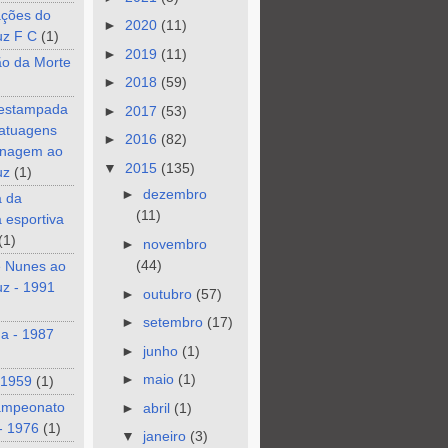
ções do
►
2020
(11)
uz F C
(1)
►
2019
(11)
ão da Morte
►
2018
(59)
 estampada
►
2017
(53)
tatuagens
►
2016
(82)
nagem ao
▼
2015
(135)
uz
(1)
►
dezembro
a da
(11)
a esportiva
(1)
►
novembro
(44)
e Nunes ao
z - 1991
►
outubro
(57)
►
setembro
(17)
a - 1987
►
junho
(1)
►
maio
(1)
 1959
(1)
ampeonato
►
abril
(1)
- 1976
(1)
▼
janeiro
(3)