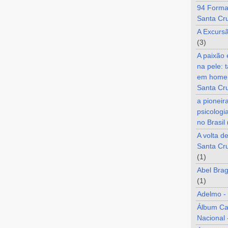
94 Forma
Santa Cr
A Excurs
(3)
A paixão
na pele: 
em home
Santa Cr
a pioneir
psicologi
no Brasil
A volta d
Santa Cru
(1)
Abel Brag
(1)
Adelmo -
Álbum C
Nacional 