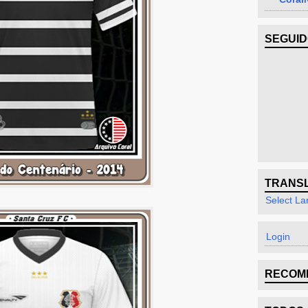
SEGUI
TRANS
Select L
Login
RECOM