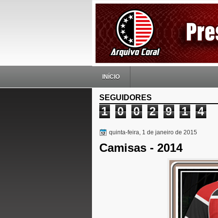
INÍCIO
SEGUIDORES
1
0
0
2
9
1
4
quinta-feira, 1 de janeiro de 2015
Camisas - 2014