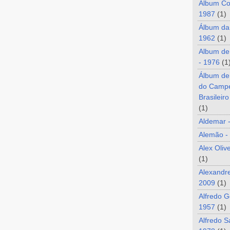
Álbum Co
1987
(1)
Álbum da
1962
(1)
Album de
- 1976
(1
Álbum de
do Camp
Brasileir
(1)
Aldemar 
Alemão -
Alex Oliv
(1)
Alexandre
2009
(1)
Alfredo G
1957
(1)
Alfredo S