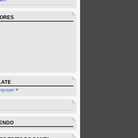
DORES
LATE
anguage
▼
ENDO