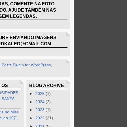
AS, COMENTE NA FOTO
DO. AJUDE TAMBÉM NAS
SEM LEGENDAS.
RE ENVIANDO IMAGENS
EDKALED@GMAIL.COM
TOS
BLOG ARCHIVE
OSIDADES
►
2025
(1)
 SANTA
►
2024
(2)
►
2023
(1)
da no Miss
buco 1971
►
2022
(21)
►
2021
(5)