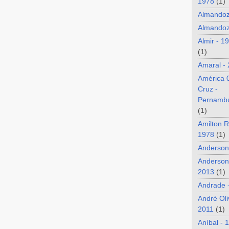
1978
(1)
Almando
Almandoz
Almir - 1
(1)
Amaral -
América 
Cruz -
Pernamb
(1)
Amilton R
1978
(1)
Anderson
Anderson
2013
(1)
Andrade 
André Oli
2011
(1)
Aníbal - 