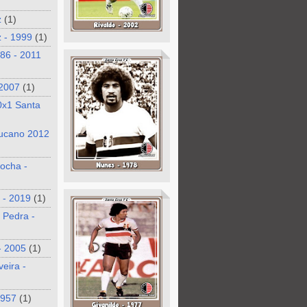
z
(1)
 - 1999
(1)
986 - 2011
 2007
(1)
0x1 Santa
ucano 2012
ocha -
 - 2019
(1)
 Pedra -
- 2005
(1)
veira -
1957
(1)