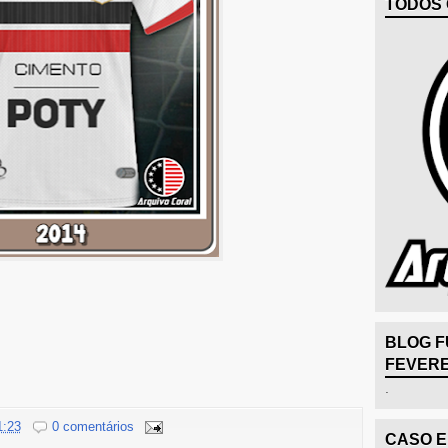
TODOS 
BLOG F
FEVERE
.
1:23
0 comentários
CASO 