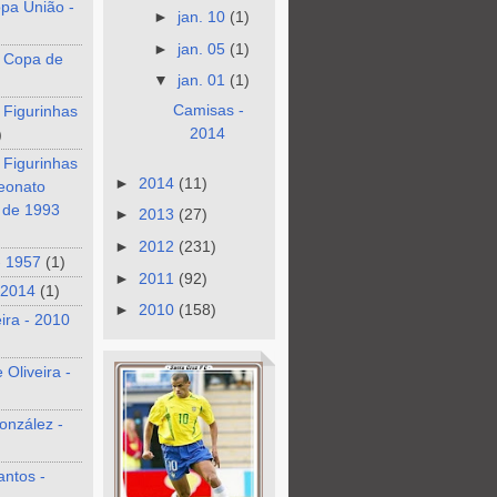
pa União -
►
jan. 10
(1)
►
jan. 05
(1)
 Copa de
▼
jan. 01
(1)
Camisas -
 Figurinhas
2014
)
 Figurinhas
►
2014
(11)
eonato
o de 1993
►
2013
(27)
►
2012
(231)
- 1957
(1)
►
2011
(92)
 2014
(1)
►
2010
(158)
eira - 2010
 Oliveira -
onzález -
antos -