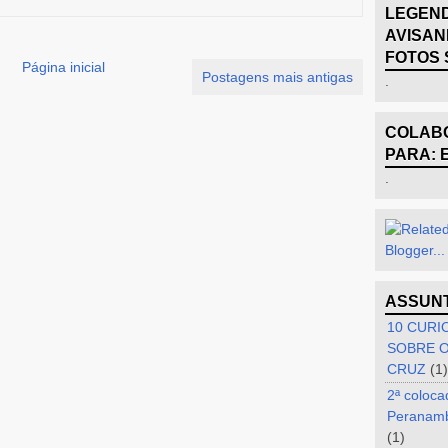
LEGEND
AVISAN
FOTOS 
Página inicial
Postagens mais antigas
.
COLABO
PARA: 
.
ASSUN
10 CURI
SOBRE O
CRUZ
(1)
2ª coloca
Peranam
(1)