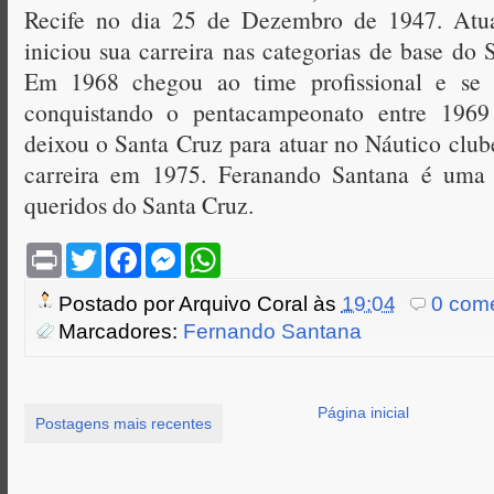
Recife no dia 25 de Dezembro de 1947. Atu
iniciou sua carreira nas categorias de base do
Em 1968 chegou ao time profissional e se f
conquistando o pentacampeonato entre 196
deixou o Santa Cruz para atuar no Náutico club
carreira em 1975. Feranando Santana é uma 
queridos do Santa Cruz.
P
T
F
M
W
r
w
a
e
h
i
i
c
s
a
Postado por
Arquivo Coral
às
19:04
0 come
n
t
e
s
t
t
t
b
e
s
Marcadores:
Fernando Santana
e
o
n
A
r
o
g
p
k
e
p
r
Página inicial
Postagens mais recentes