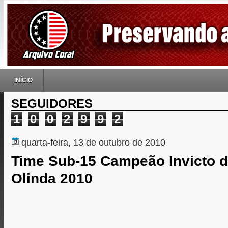
INÍCIO
SEGUIDORES
1
0
0
2
9
9
2
quarta-feira, 13 de outubro de 2010
Time Sub-15 Campeão Invicto 
Olinda 2010