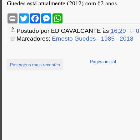
Guedes está atualmente (2012) com 62 anos.
P
T
F
M
W
r
w
a
e
h
i
i
c
s
a
Postado por
ED CAVALCANTE
às
16:20
0
n
t
e
s
t
t
t
b
e
s
Marcadores:
Ernesto Guedes - 1985 - 2018
e
o
n
A
r
o
g
p
k
e
p
r
Página inicial
Postagens mais recentes