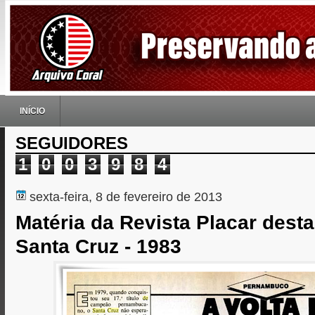
INÍCIO
SEGUIDORES
1
0
0
3
9
8
4
sexta-feira, 8 de fevereiro de 2013
Matéria da Revista Placar dest
Santa Cruz - 1983