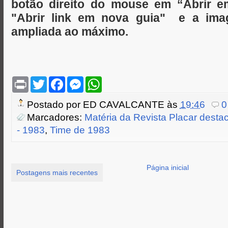
botão direito do mouse em “Abrir 
"Abrir link em nova guia" e a ima
ampliada ao máximo.
P
T
F
M
W
r
w
a
e
h
i
i
c
s
a
Postado por
ED CAVALCANTE
às
19:46
0
n
t
e
s
t
t
t
b
e
s
Marcadores:
Matéria da Revista Placar desta
e
o
n
A
- 1983
,
Time de 1983
r
o
g
p
k
e
p
r
Página inicial
Postagens mais recentes