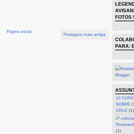
LEGEND
AVISAN
FOTOS 
.
Página inicial
Postagem mais antiga
COLABO
PARA: 
.
ASSUN
10 CURI
SOBRE O
CRUZ
(1)
2ª coloca
Peranam
(1)