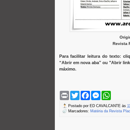
Orig
Revista 
Para facilitar leitura do texto:
“Abrir em nova aba” ou "Abrir lin
máximo.
P
T
F
M
W
r
w
a
e
h
i
i
c
s
a
Postado por
ED CAVALCANTE
às
1
n
t
e
s
t
Marcadores:
Matéria da Revista Pla
t
t
b
e
s
e
o
n
A
r
o
g
p
k
e
p