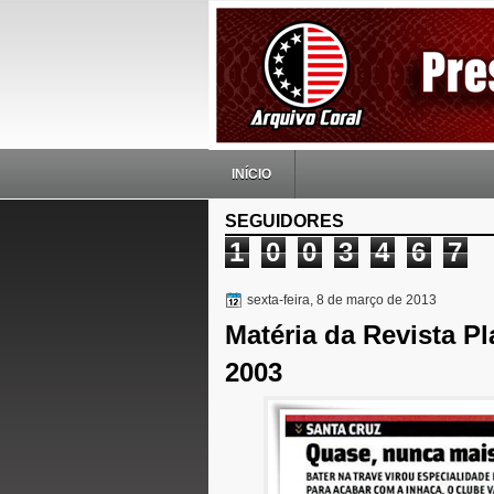
INÍCIO
SEGUIDORES
1
0
0
3
4
6
7
sexta-feira, 8 de março de 2013
Matéria da Revista P
2003