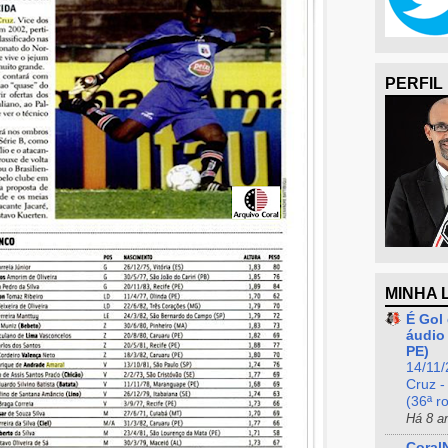
PERFIL
MINHA 
É Gol 
áudio 
PE)
14/11/
Cruz -
(36ª r
Há 8 a
Coral