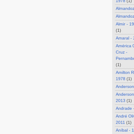
1978
(1)
Almando
Almandoz
Almir - 1
(1)
Amaral -
América 
Cruz -
Pernamb
(1)
Amilton R
1978
(1)
Anderson
Anderson
2013
(1)
Andrade 
André Oli
2011
(1)
Aníbal - 