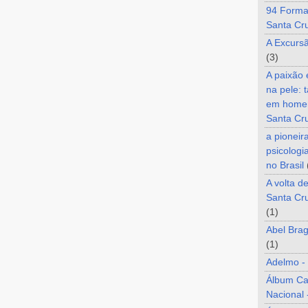
94 Forma
Santa Cr
A Excurs
(3)
A paixão
na pele: 
em home
Santa Cr
a pioneir
psicologi
no Brasil
A volta d
Santa Cru
(1)
Abel Brag
(1)
Adelmo -
Álbum C
Nacional 