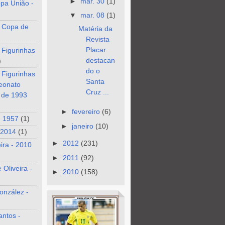
►
mar. 30
(1)
pa União -
▼
mar. 08
(1)
 Copa de
Matéria da
Revista
Placar
 Figurinhas
destacan
)
do o
 Figurinhas
Santa
eonato
Cruz ...
o de 1993
►
fevereiro
(6)
- 1957
(1)
►
janeiro
(10)
 2014
(1)
►
2012
(231)
eira - 2010
►
2011
(92)
 Oliveira -
►
2010
(158)
onzález -
antos -