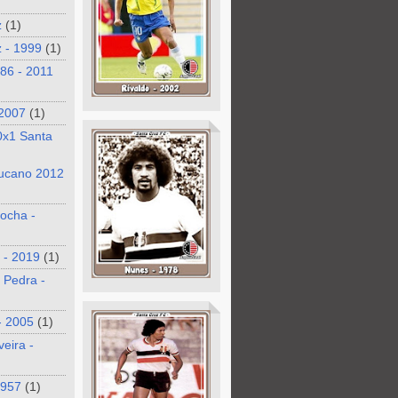
z
(1)
 - 1999
(1)
986 - 2011
 2007
(1)
0x1 Santa
ucano 2012
ocha -
 - 2019
(1)
 Pedra -
- 2005
(1)
veira -
1957
(1)