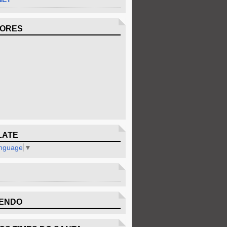
DORES
LATE
anguage
▼
ENDO