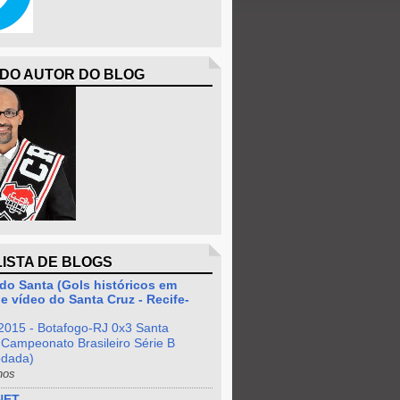
 DO AUTOR DO BLOG
LISTA DE BLOGS
do Santa (Gols históricos em
e vídeo do Santa Cruz - Recife-
2015 - Botafogo-RJ 0x3 Santa
 Campeonato Brasileiro Série B
odada)
nos
NET