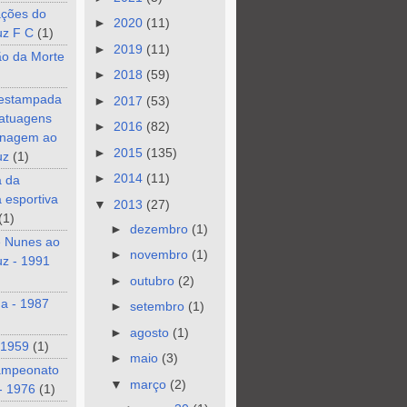
ções do
►
2020
(11)
uz F C
(1)
►
2019
(11)
ão da Morte
►
2018
(59)
 estampada
►
2017
(53)
tatuagens
►
2016
(82)
nagem ao
►
2015
(135)
uz
(1)
►
2014
(11)
a da
a esportiva
▼
2013
(27)
(1)
►
dezembro
(1)
e Nunes ao
►
novembro
(1)
z - 1991
►
outubro
(2)
a - 1987
►
setembro
(1)
►
agosto
(1)
 1959
(1)
►
maio
(3)
ampeonato
▼
março
(2)
- 1976
(1)