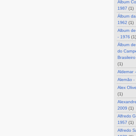
Álbum Co
1987
(1)
Álbum da
1962
(1)
Album de
- 1976
(1
Álbum de
do Camp
Brasileir
(1)
Aldemar 
Alemão -
Alex Oliv
(1)
Alexandre
2009
(1)
Alfredo G
1957
(1)
Alfredo S