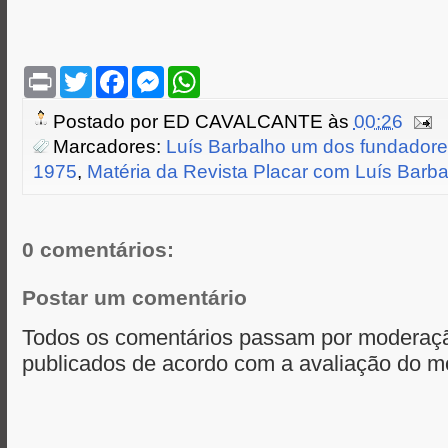
P
T
F
M
W
r
w
a
e
h
i
i
c
s
a
Postado por
ED CAVALCANTE
às
00:26
n
t
e
s
t
t
t
b
e
s
Marcadores:
Luís Barbalho um dos fundadore
e
o
n
A
1975
,
Matéria da Revista Placar com Luís Barba
r
o
g
p
k
e
p
r
0 comentários:
Postar um comentário
Todos os comentários passam por moderaçã
publicados de acordo com a avaliação do m