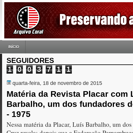
INÍCIO
SEGUIDORES
1
0
0
3
7
1
1
quarta-feira, 18 de novembro de 2015
Matéria da Revista Placar com 
Barbalho, um dos fundadores d
- 1975
Nessa matéria da Placar, Luís Barbalho, um dos
Cruz revela: depois que a Federação Pernambuc