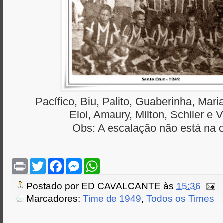
Pacífico, Biu, Palito, Guaberinha, Mari
Eloi, Amaury, Milton, Schiler e Va
Obs: A escalação não está na 
P
T
F
M
W
r
w
a
e
h
i
i
c
s
a
Postado por
ED CAVALCANTE
às
15:36
n
t
e
s
t
t
t
b
e
s
Marcadores:
Time de 1949
,
Todos os Times
e
o
n
A
r
o
g
p
k
e
p