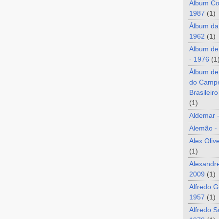
Álbum Co
1987
(1)
Álbum da
1962
(1)
Album de
- 1976
(1
Álbum de
do Camp
Brasileir
(1)
Aldemar 
Alemão -
Alex Oliv
(1)
Alexandre
2009
(1)
Alfredo G
1957
(1)
Alfredo S