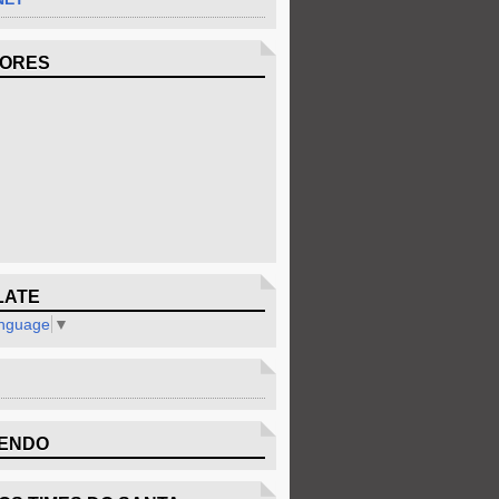
DORES
LATE
anguage
▼
ENDO