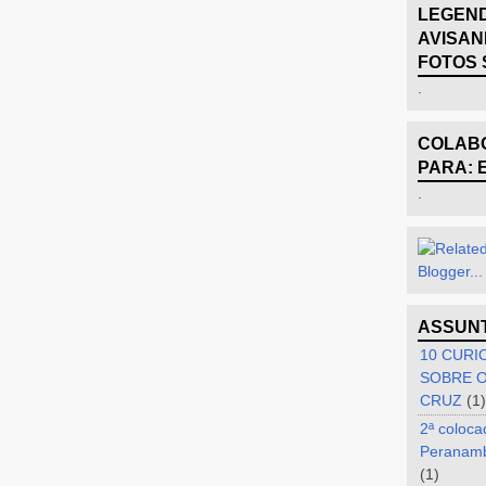
LEGEND
AVISAN
FOTOS 
.
COLABO
PARA: 
.
ASSUN
10 CURI
SOBRE O
CRUZ
(1)
2ª coloca
Peranam
(1)