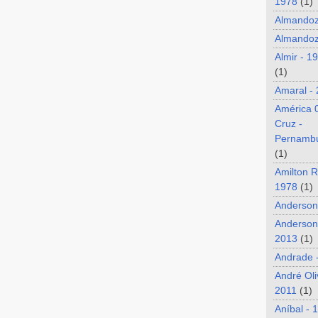
1978
(1)
Almando
Almandoz
Almir - 1
(1)
Amaral -
América 
Cruz -
Pernamb
(1)
Amilton R
1978
(1)
Anderson
Anderson
2013
(1)
Andrade 
André Oli
2011
(1)
Aníbal - 