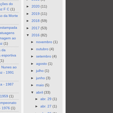
ções do
►
2020
(11)
uz F C
(1)
►
2019
(11)
ão da Morte
►
2018
(59)
 estampada
►
2017
(53)
tatuagens
▼
2016
(82)
nagem ao
►
novembro
(1)
uz
(1)
►
outubro
(4)
a da
a esportiva
►
setembro
(4)
(1)
►
agosto
(1)
e Nunes ao
►
julho
(1)
z - 1991
►
junho
(3)
a - 1987
►
maio
(5)
▼
abril
(33)
 1959
(1)
►
abr. 29
(1)
ampeonato
►
abr. 27
(1)
- 1976
(1)