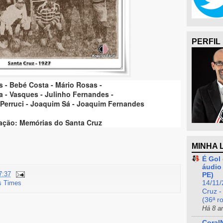
PERFIL
s - Bebé Costa - Mário Rosas -
a - Vasques - Julinho Fernandes -
- Perruci - Joaquim Sá - Joaquim Fernandes
lação: Memórias do Santa Cruz
MINHA 
É Gol 
áudio 
7:37
PE)
s Times
14/11/
Cruz -
(36ª r
Há 8 a
Coral