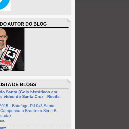
 DO AUTOR DO BLOG
LISTA DE BLOGS
do Santa (Gols históricos em
e vídeo do Santa Cruz - Recife-
2015 - Botafogo-RJ 0x3 Santa
 Campeonato Brasileiro Série B
odada)
nos
NET