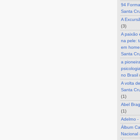
94 Forma
Santa Cr
A Excurs
(3)
A paixão
na pele: 
em home
Santa Cr
a pioneir
psicologi
no Brasil
A volta d
Santa Cru
(1)
Abel Brag
(1)
Adelmo -
Álbum C
Nacional 