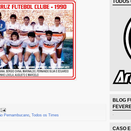
TODOS 
BLOG F
FEVERE
.
ão Pernambucano
,
Todos os Times
CASO 