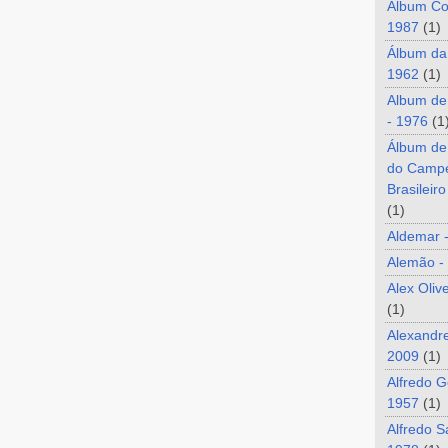
Álbum Co
1987
(1)
Álbum da
1962
(1)
Album de
- 1976
(1
Álbum de
do Camp
Brasileir
(1)
Aldemar 
Alemão -
Alex Oliv
(1)
Alexandre
2009
(1)
Alfredo G
1957
(1)
Alfredo S