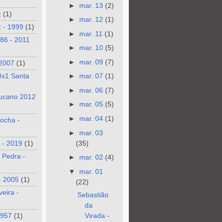
►
mar. 13
(2)
z
(1)
►
mar. 12
(1)
 - 1999
(1)
►
mar. 11
(1)
986 - 2011
►
mar. 10
(5)
►
mar. 09
(7)
 2007
(1)
0x1 Santa
►
mar. 07
(1)
►
mar. 06
(7)
ucano 2012
►
mar. 05
(5)
►
mar. 04
(1)
ocha -
►
mar. 03
(35)
 - 2019
(1)
 Pedra -
►
mar. 02
(4)
▼
mar. 01
- 2005
(1)
(22)
veira -
Sebastião
da
1957
(1)
Virada -