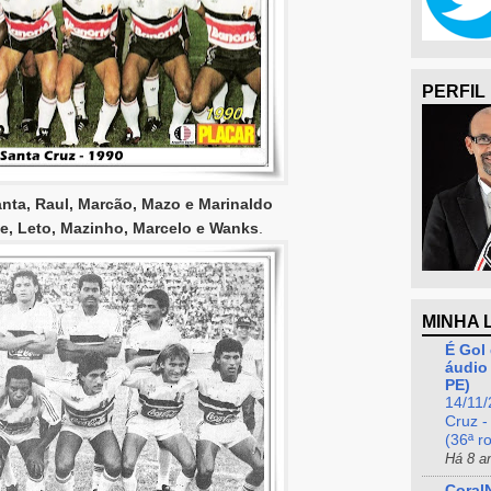
PERFIL
nta, Raul, Marcão, Mazo e Marinaldo
e, Leto, Mazinho, Marcelo e Wanks
.
MINHA 
É Gol 
áudio 
PE)
14/11/
Cruz -
(36ª r
Há 8 a
Coral