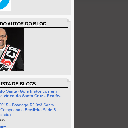
 DO AUTOR DO BLOG
LISTA DE BLOGS
do Santa (Gols históricos em
e vídeo do Santa Cruz - Recife-
2015 - Botafogo-RJ 0x3 Santa
 Campeonato Brasileiro Série B
odada)
nos
NET