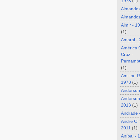
1978
(1)
Almando
Almandoz
Almir - 1
(1)
Amaral -
América 
Cruz -
Pernamb
(1)
Amilton R
1978
(1)
Anderson
Anderson
2013
(1)
Andrade 
André Oli
2011
(1)
Aníbal - 