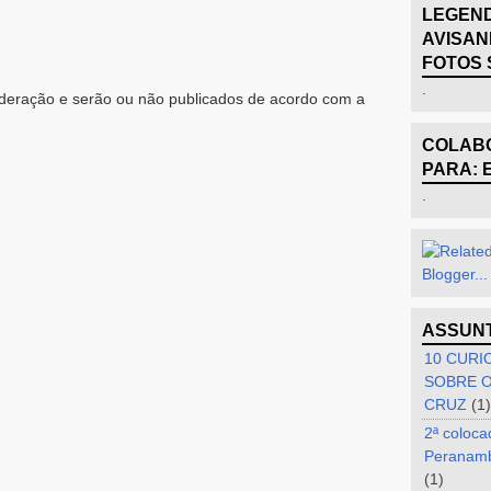
LEGEND
AVISAN
FOTOS 
.
eração e serão ou não publicados de acordo com a
COLABO
PARA: 
.
ASSUN
10 CURI
SOBRE O
CRUZ
(1)
2ª coloca
Peranam
(1)