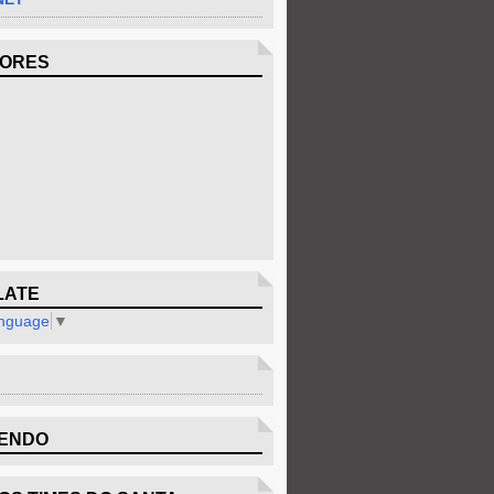
DORES
LATE
anguage
▼
ENDO