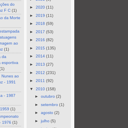
ções do
►
2020
(11)
uz F C
(1)
►
2019
(11)
ão da Morte
►
2018
(59)
 estampada
►
2017
(53)
tatuagens
►
2016
(82)
nagem ao
►
2015
(135)
uz
(1)
►
2014
(11)
a da
a esportiva
►
2013
(27)
(1)
►
2012
(231)
e Nunes ao
►
2011
(92)
z - 1991
▼
2010
(158)
a - 1987
►
outubro
(2)
►
setembro
(1)
 1959
(1)
►
agosto
(2)
ampeonato
►
julho
(5)
- 1976
(1)