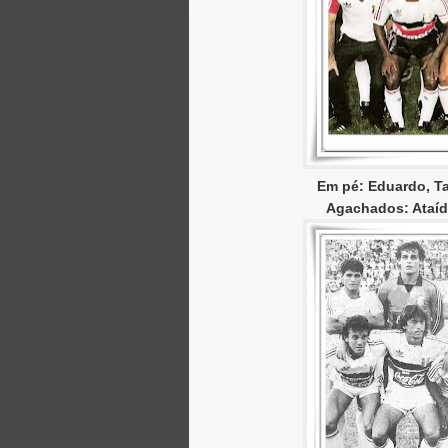
Em pé: Eduardo, Ta
Agachados: Ataíd