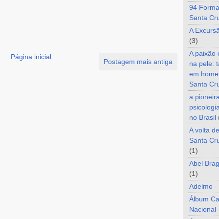
94 Forma
Santa Cr
A Excurs
(3)
A paixão
Página inicial
Postagem mais antiga
na pele: 
em home
Santa Cr
a pioneir
psicologi
no Brasil
A volta d
Santa Cru
(1)
Abel Brag
(1)
Adelmo -
Álbum C
Nacional 