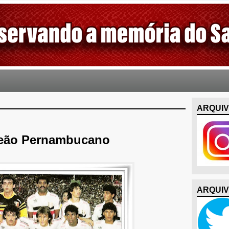
ARQUIV
peão Pernambucano
ARQUIV