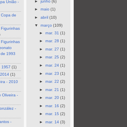
►
junho
(6)
pa União -
►
maio
(1)
 Copa de
►
abril
(10)
▼
março
(109)
 Figurinhas
►
mar. 31
(1)
)
►
mar. 28
(1)
 Figurinhas
eonato
►
mar. 27
(1)
o de 1993
►
mar. 25
(2)
►
mar. 24
(1)
- 1957
(1)
►
mar. 23
(1)
 2014
(1)
►
mar. 22
(2)
eira - 2010
►
mar. 21
(1)
 Oliveira -
►
mar. 20
(1)
►
mar. 16
(2)
onzález -
►
mar. 15
(2)
antos -
►
mar. 14
(3)