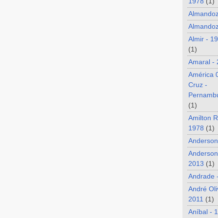
1978
(1)
Almando
Almandoz
Almir - 1
(1)
Amaral -
América 
Cruz -
Pernamb
(1)
Amilton R
1978
(1)
Anderson
Anderson
2013
(1)
Andrade 
André Oli
2011
(1)
Aníbal - 