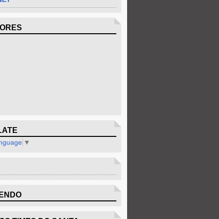
DORES
LATE
anguage
▼
ENDO