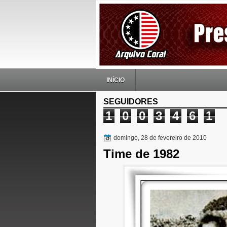
INÍCIO
SEGUIDORES
1
0
0
3
4
6
1
domingo, 28 de fevereiro de 2010
Time de 1982