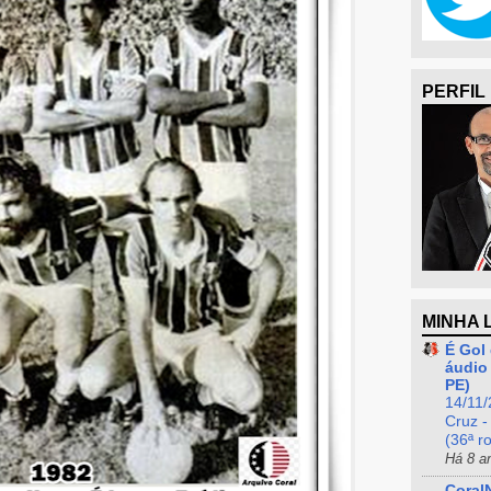
PERFIL
MINHA 
É Gol 
áudio 
PE)
14/11/
Cruz -
(36ª r
Há 8 a
Coral