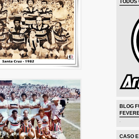
TODOS 
BLOG F
FEVERE
.
CASO 