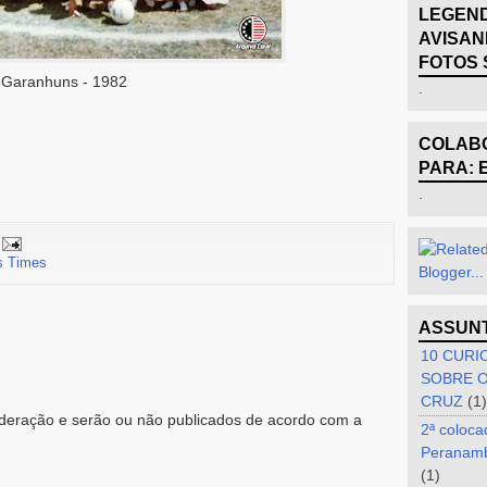
LEGEND
AVISAN
FOTOS 
Garanhuns - 1982
.
COLABO
PARA: 
.
s Times
ASSUN
10 CURI
SOBRE O
CRUZ
(1)
eração e serão ou não publicados de acordo com a
2ª coloca
Peranam
(1)