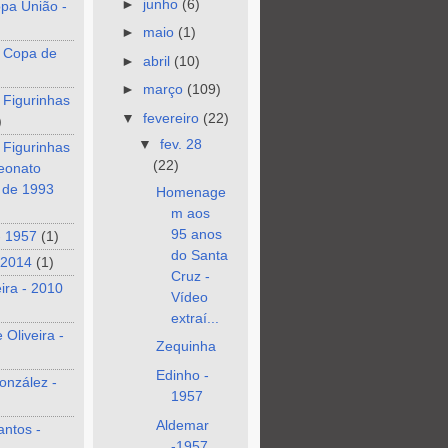
►
junho
(6)
pa União -
►
maio
(1)
 Copa de
►
abril
(10)
►
março
(109)
 Figurinhas
▼
fevereiro
(22)
)
▼
fev. 28
 Figurinhas
(22)
eonato
o de 1993
Homenage
m aos
95 anos
- 1957
(1)
do Santa
 2014
(1)
Cruz -
eira - 2010
Vídeo
extraí...
 Oliveira -
Zequinha
Edinho -
onzález -
1957
Aldemar
antos -
-1957