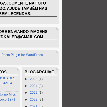
AS, COMENTE NA FOTO
DO. AJUDE TAMBÉM NAS
SEM LEGENDAS.
RE ENVIANDO IMAGENS
EDKALED@GMAIL.COM
TOS
BLOG ARCHIVE
OSIDADES
►
2025
(1)
 SANTA
►
2024
(2)
►
2023
(1)
da no Miss
buco 1971
►
2022
(21)
►
2021
(5)