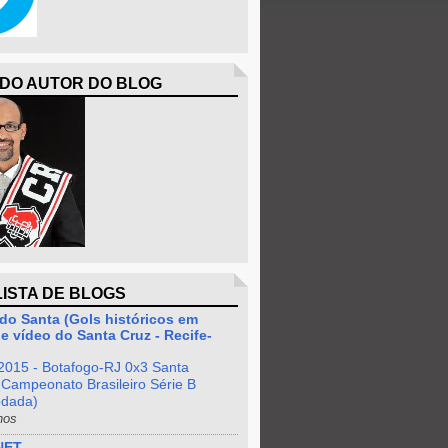
 DO AUTOR DO BLOG
LISTA DE BLOGS
do Santa (Gols históricos em
e vídeo do Santa Cruz - Recife-
2015 - Botafogo-RJ 0x3 Santa
 Campeonato Brasileiro Série B
odada)
nos
NET