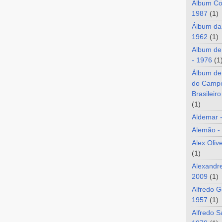
Álbum Co
1987
(1)
Álbum da
1962
(1)
Album de
- 1976
(1
Álbum de
do Camp
Brasileir
(1)
Aldemar 
Alemão -
Alex Oliv
(1)
Alexandre
2009
(1)
Alfredo G
1957
(1)
Alfredo S