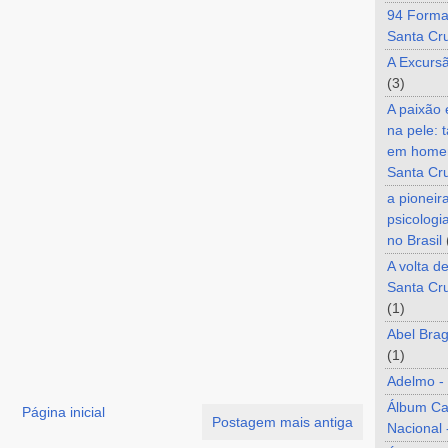
94 Forma
Santa Cr
A Excurs
(3)
A paixão
na pele: 
em home
Santa Cr
a pioneir
psicologi
no Brasil
A volta d
Santa Cru
(1)
Abel Brag
(1)
Adelmo -
Álbum C
Página inicial
Postagem mais antiga
Nacional 