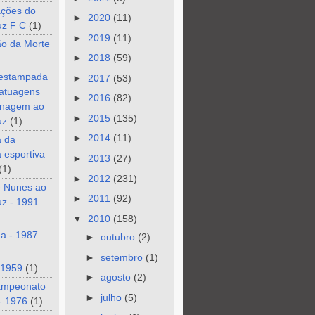
ções do
►
2020
(11)
uz F C
(1)
►
2019
(11)
ão da Morte
►
2018
(59)
 estampada
►
2017
(53)
tatuagens
►
2016
(82)
nagem ao
►
2015
(135)
uz
(1)
►
2014
(11)
a da
a esportiva
►
2013
(27)
(1)
►
2012
(231)
e Nunes ao
►
2011
(92)
z - 1991
▼
2010
(158)
a - 1987
►
outubro
(2)
►
setembro
(1)
 1959
(1)
►
agosto
(2)
ampeonato
►
julho
(5)
- 1976
(1)