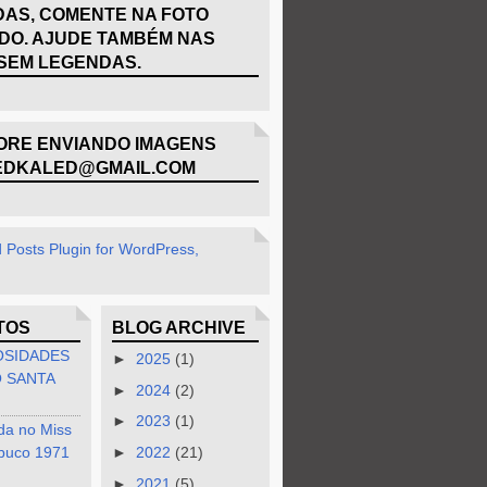
AS, COMENTE NA FOTO
DO. AJUDE TAMBÉM NAS
SEM LEGENDAS.
RE ENVIANDO IMAGENS
EDKALED@GMAIL.COM
TOS
BLOG ARCHIVE
OSIDADES
►
2025
(1)
 SANTA
►
2024
(2)
►
2023
(1)
da no Miss
buco 1971
►
2022
(21)
►
2021
(5)