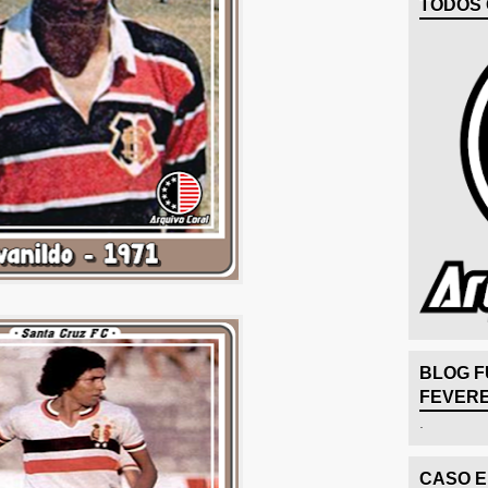
TODOS 
BLOG F
FEVERE
.
CASO 