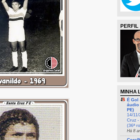
PERFIL
MINHA 
É Gol 
áudio 
PE)
14/11/
Cruz -
(36ª r
Há 8 a
Coral