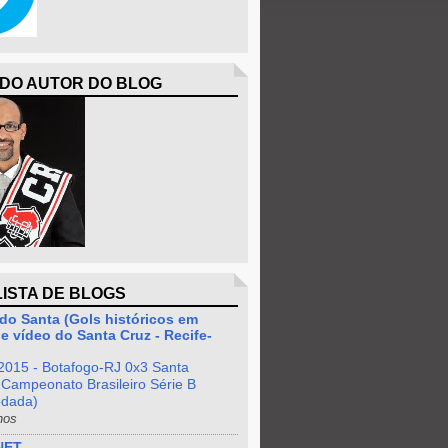
 DO AUTOR DO BLOG
LISTA DE BLOGS
do Santa (Gols históricos em
e vídeo do Santa Cruz - Recife-
2015 - Botafogo-RJ 0x3 Santa
 Campeonato Brasileiro Série B
odada)
nos
NET