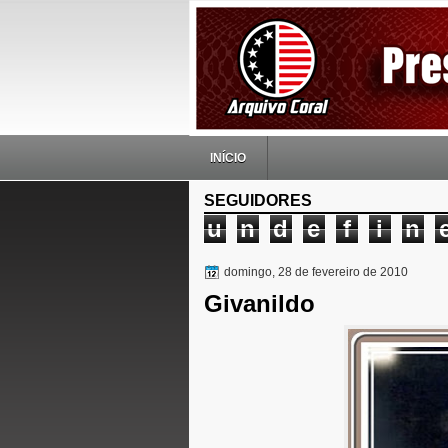
INÍCIO
SEGUIDORES
u
n
d
e
f
i
n
domingo, 28 de fevereiro de 2010
Givanildo