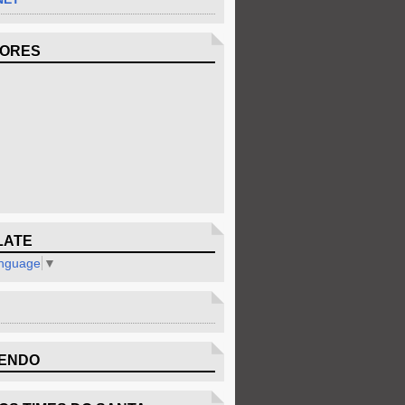
DORES
LATE
anguage
▼
ENDO