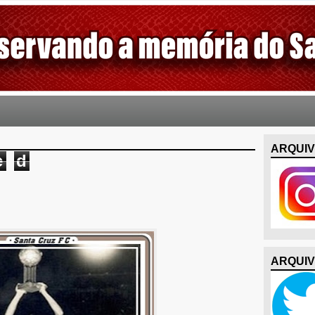
ARQUIV
e
d
ARQUIV