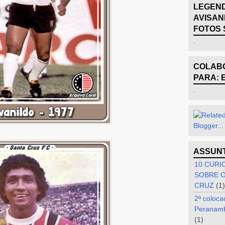
LEGEND
AVISAN
FOTOS 
.
COLABO
PARA: 
.
ASSUN
10 CURI
SOBRE O
CRUZ
(1)
2ª coloca
Peranam
(1)