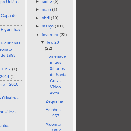
►
junho
(6)
pa União -
►
maio
(1)
 Copa de
►
abril
(10)
►
março
(109)
 Figurinhas
▼
fevereiro
(22)
)
▼
fev. 28
 Figurinhas
(22)
eonato
o de 1993
Homenage
m aos
95 anos
- 1957
(1)
do Santa
 2014
(1)
Cruz -
eira - 2010
Vídeo
extraí...
 Oliveira -
Zequinha
Edinho -
onzález -
1957
Aldemar
antos -
-1957