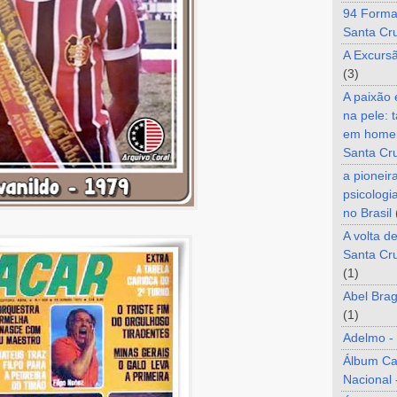
94 Forma
Santa Cr
A Excurs
(3)
A paixão
na pele: 
em home
Santa Cr
a pioneir
psicologi
no Brasil
A volta d
Santa Cru
(1)
Abel Brag
(1)
Adelmo -
Álbum C
Nacional 