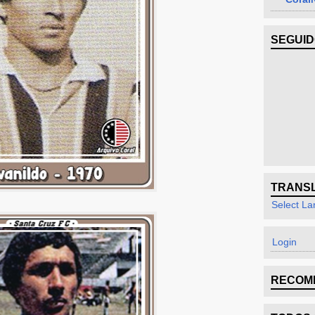
SEGUI
TRANS
Select L
Login
RECOM