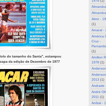
1978
(1)
Almando
Almandoz
Almir - 1
(1)
Amaral -
América 
Cruz -
Pernamb
(1)
dolo do tamanho do Santa", estampou
Amilton R
a capa da edição de Dezembro de 1977
1978
(1)
Anderson
Anderson
2013
(1)
Andrade 
André Oli
2011
(1)
Aníbal - 