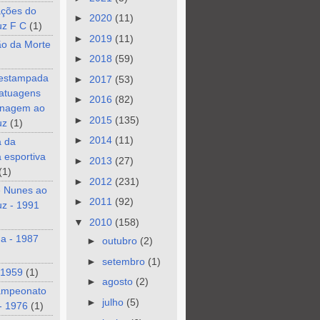
ções do
►
2020
(11)
uz F C
(1)
►
2019
(11)
ão da Morte
►
2018
(59)
 estampada
►
2017
(53)
tatuagens
►
2016
(82)
nagem ao
►
2015
(135)
uz
(1)
►
2014
(11)
a da
a esportiva
►
2013
(27)
(1)
►
2012
(231)
e Nunes ao
►
2011
(92)
z - 1991
▼
2010
(158)
a - 1987
►
outubro
(2)
►
setembro
(1)
 1959
(1)
►
agosto
(2)
ampeonato
►
julho
(5)
- 1976
(1)