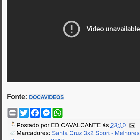
Fonte:
DOCAVIDEOS
P
T
F
M
W
r
w
a
e
h
i
i
c
s
a
Postado por
ED CAVALCANTE
às
23:10
n
t
e
s
t
t
t
b
e
s
Marcadores:
Santa Cruz 3x2 Sport - Melhore
e
o
n
A