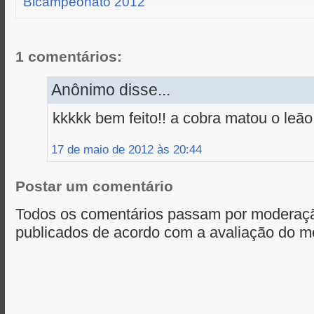
Bicampeonato 2012
r
o
g
p
k
e
p
r
1 comentários:
Anônimo disse...
kkkkk bem feito!! a cobra matou o leão
17 de maio de 2012 às 20:44
Postar um comentário
Todos os comentários passam por moderaçã
publicados de acordo com a avaliação do m