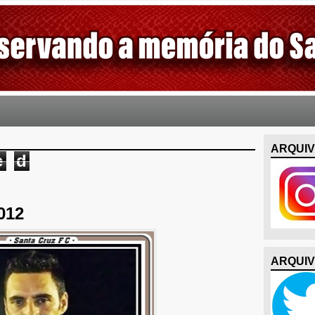
ARQUIV
e
d
012
ARQUIV