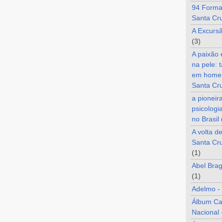
94 Forma
Santa Cr
A Excurs
(3)
A paixão
na pele: 
em home
Santa Cr
a pioneir
psicologi
no Brasil
A volta d
Santa Cru
(1)
Abel Brag
(1)
Adelmo -
Álbum C
Nacional 