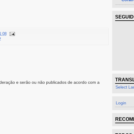
SEGUI
1:08
2
TRANS
eração e serão ou não publicados de acordo com a
Select L
Login
RECOM