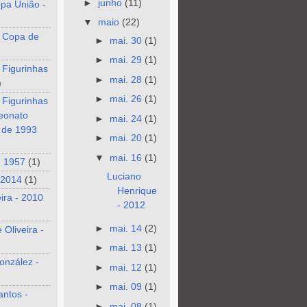
►
junho
(11)
pa União -
▼
maio
(22)
 Copa de
►
mai. 30
(1)
►
mai. 29
(1)
 Figurinhas
►
mai. 28
(1)
)
►
mai. 26
(1)
 Figurinhas
eonato
►
mai. 24
(1)
o de 1993
►
mai. 20
(1)
▼
mai. 16
(1)
- 1957
(1)
Luciano
 2014
(1)
Henrique
eira - 2010
- 2012
►
mai. 14
(2)
 Oliveira -
►
mai. 13
(1)
onzález -
►
mai. 12
(1)
►
mai. 09
(1)
antos -
►
mai. 08
(1)