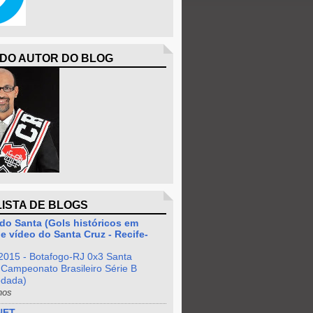
 DO AUTOR DO BLOG
LISTA DE BLOGS
do Santa (Gols históricos em
e vídeo do Santa Cruz - Recife-
2015 - Botafogo-RJ 0x3 Santa
 Campeonato Brasileiro Série B
odada)
nos
NET