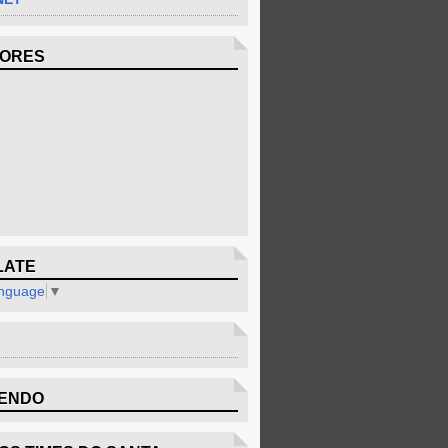
DORES
LATE
anguage
▼
ENDO