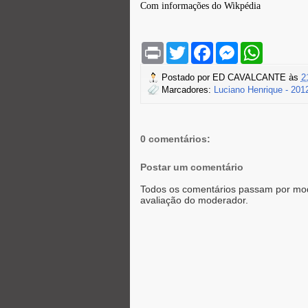
Com informações do Wikpédia
P
T
F
M
W
r
w
a
e
h
i
i
c
s
a
Postado por
ED CAVALCANTE
às
2
n
t
e
s
t
Marcadores:
Luciano Henrique - 201
t
t
b
e
s
e
o
n
A
r
o
g
p
k
e
p
r
0 comentários:
Postar um comentário
Todos os comentários passam por mod
avaliação do moderador.