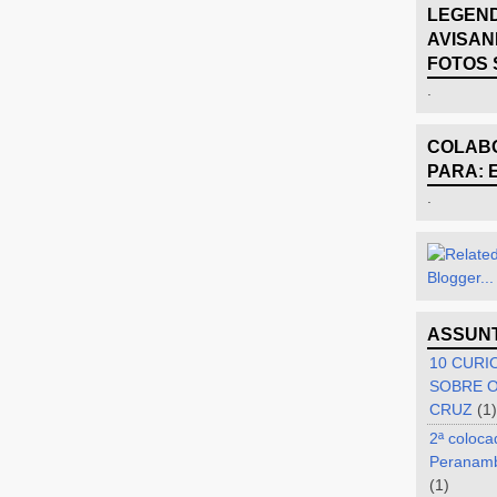
LEGEND
AVISAN
FOTOS 
.
COLABO
PARA: 
.
ASSUN
10 CURI
SOBRE O
CRUZ
(1)
2ª coloca
Peranam
(1)