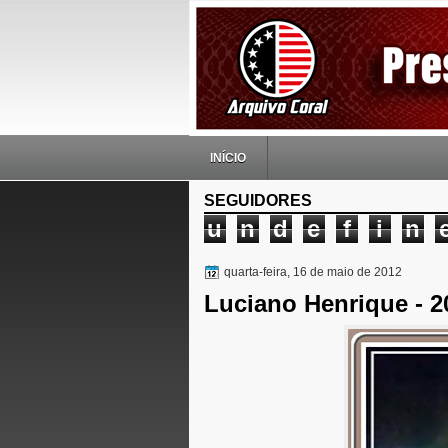
INÍCIO
SEGUIDORES
u
n
d
e
f
i
n
quarta-feira, 16 de maio de 2012
Luciano Henrique - 2