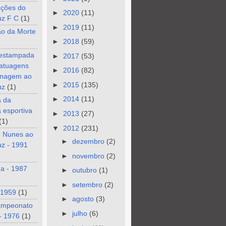
ções do
►
2020
(11)
uz F C
(1)
►
2019
(11)
ão da Morte
►
2018
(59)
 estampada
►
2017
(53)
tatuagens
►
2016
(82)
nagem ao
►
2015
(135)
uz
(1)
►
2014
(11)
a da
a esportiva
►
2013
(27)
(1)
▼
2012
(231)
e Nunes ao
►
dezembro
(2)
z - 1991
►
novembro
(2)
a - 1987
►
outubro
(1)
►
setembro
(2)
 1959
(1)
►
agosto
(3)
ampeonato
►
julho
(6)
- 1976
(1)