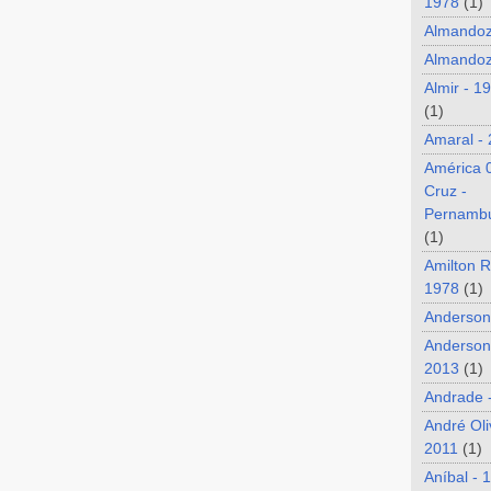
1978
(1)
Almando
Almandoz
Almir - 1
(1)
Amaral -
América 
Cruz -
Pernamb
(1)
Amilton R
1978
(1)
Anderson
Anderson
2013
(1)
Andrade 
André Oli
2011
(1)
Aníbal - 