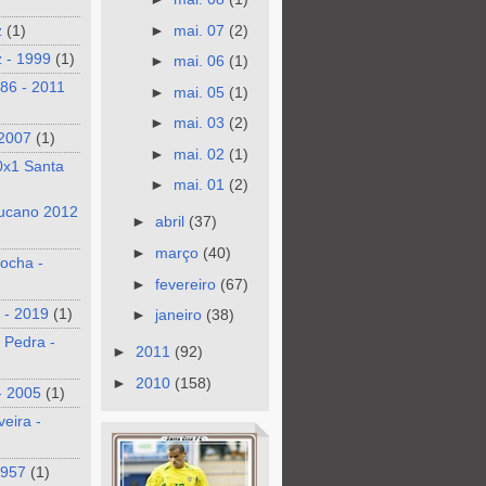
►
mai. 07
(2)
z
(1)
 - 1999
(1)
►
mai. 06
(1)
986 - 2011
►
mai. 05
(1)
►
mai. 03
(2)
 2007
(1)
►
mai. 02
(1)
0x1 Santa
►
mai. 01
(2)
ucano 2012
►
abril
(37)
►
março
(40)
ocha -
►
fevereiro
(67)
 - 2019
(1)
►
janeiro
(38)
 Pedra -
►
2011
(92)
►
2010
(158)
- 2005
(1)
veira -
1957
(1)