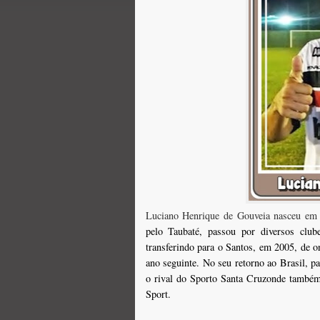
Luciano Henrique de Gouveia nasceu em 
pelo
Taubaté
, passou por diversos clu
transferindo para o
Santos
, em
2005
, de 
ano seguinte. No seu retorno ao
Brasil
, p
o rival do
Sport
o
Santa Cruz
onde também
Sport
.