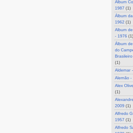
Álbum Co
1987
(1)
Álbum da
1962
(1)
Album de
- 1976
(1
Álbum de
do Camp
Brasileir
(1)
Aldemar 
Alemão -
Alex Oliv
(1)
Alexandre
2009
(1)
Alfredo G
1957
(1)
Alfredo S