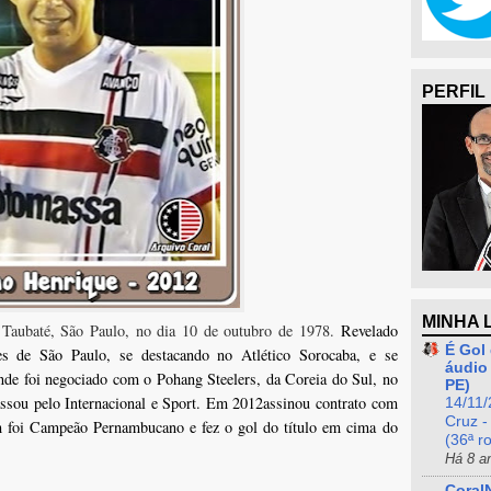
PERFIL
MINHA 
Taubaté, São Paulo, no dia 10 de outubro de 1978.
Revelado
É Gol 
bes de
São Paulo
, se destacando no
Atlético Sorocaba
, e se
áudio 
onde foi negociado com o
Pohang Steelers
, da
Coreia do Sul
, no
PE)
assou pelo Internacional e Sport. Em
2012
assinou contrato com
14/11/
Cruz -
 foi Campeão Pernambucano e fez o gol do título em cima do
(36ª r
Há 8 a
Coral