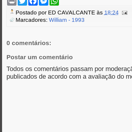
r
w
a
e
h
i
i
c
s
a
Postado por
ED CAVALCANTE
às
18:24
n
t
e
s
t
t
t
b
e
s
Marcadores:
William - 1993
e
o
n
A
r
o
g
p
k
e
p
r
0 comentários:
Postar um comentário
Todos os comentários passam por moderaçã
publicados de acordo com a avaliação do m