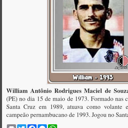
William Antônio Rodrigues Maciel de Souz
(PE) no dia 15 de maio de 1973. Formado nas c
Santa Cruz em 1989, atuava como volante e
campeão pernambucano de 1993. Jogou no Sant
P
T
F
M
W