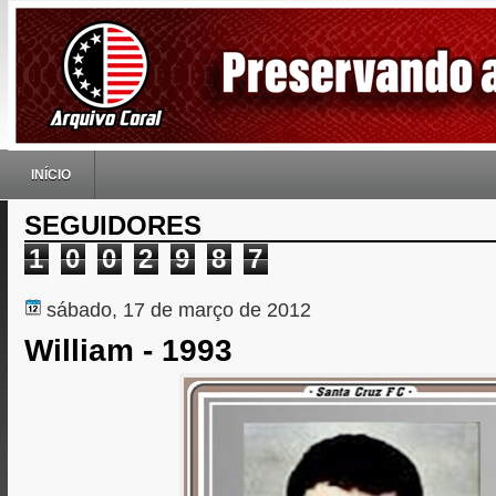
INÍCIO
SEGUIDORES
1
0
0
2
9
8
7
sábado, 17 de março de 2012
William - 1993