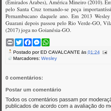
(Emirados Árabes), América Mineiro (2010). Em
pelo Santa Cruz tornando-se peça importantís
Pernambucano daquele ano. Em 2013 Wesley f
Guarani depois passou pelo Rio Verde-GO, Vil
(2017) joga no Goianésia-GO.
P
T
F
M
W
r
w
a
e
h
i
i
c
s
a
Postado por
ED CAVALCANTE
às
01:24
n
t
e
s
t
t
t
b
e
s
Marcadores:
Wesley
e
o
n
A
r
o
g
p
k
e
p
r
0 comentários:
Postar um comentário
Todos os comentários passam por moderaçã
publicados de acordo com a avaliação do m