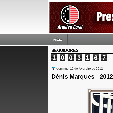
INÍCIO
SEGUIDORES
1
0
0
3
1
6
7
domingo, 12 de fevereiro de 2012
Dênis Marques - 2012