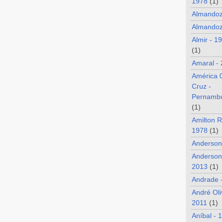
1978
(1)
Almando
Almandoz
Almir - 1
(1)
Amaral -
América 
Cruz -
Pernamb
(1)
Amilton R
1978
(1)
Anderson
Anderson
2013
(1)
Andrade 
André Oli
2011
(1)
Aníbal - 