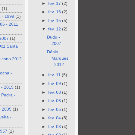
►
fev. 17
(2)
z
(1)
►
fev. 16
(2)
 - 1999
(1)
►
fev. 15
(5)
986 - 2011
▼
fev. 12
(2)
Dudu -
 2007
(1)
2007
0x1 Santa
Dênis
Marques
ucano 2012
- 2012
ocha -
►
fev. 11
(5)
►
fev. 09
(1)
 - 2019
(1)
►
fev. 08
(1)
 Pedra -
►
fev. 06
(1)
- 2005
(1)
►
fev. 05
(1)
veira -
►
fev. 04
(8)
►
fev. 03
(4)
1957
(1)