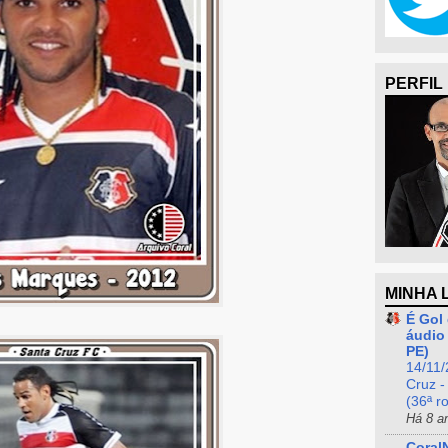
PERFIL
MINHA 
É Gol 
áudio 
PE)
14/11/
Cruz -
(36ª r
Há 8 a
Coral