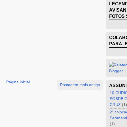
LEGEND
AVISAN
FOTOS 
.
COLABO
PARA: 
.
Página inicial
Postagem mais antiga
ASSUN
10 CURI
SOBRE O
CRUZ
(1)
2ª coloca
Peranam
(1)