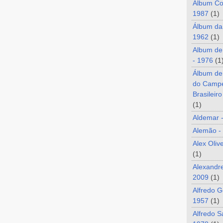
Álbum Co
1987
(1)
Álbum da
1962
(1)
Album de
- 1976
(1
Álbum de
do Camp
Brasileir
(1)
Aldemar 
Alemão -
Alex Oliv
(1)
Alexandre
2009
(1)
Alfredo G
1957
(1)
Alfredo S