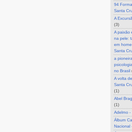
94 Forma
Santa Cr
A Excurs
(3)
A paixão
na pele: 
em home
Santa Cr
a pioneir
psicologi
no Brasil
A volta d
Santa Cru
(1)
Abel Brag
(1)
Adelmo -
Álbum C
Nacional 