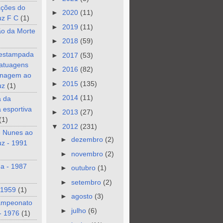
ções do
►
2020
(11)
uz F C
(1)
►
2019
(11)
ão da Morte
►
2018
(59)
 estampada
►
2017
(53)
tatuagens
►
2016
(82)
nagem ao
►
2015
(135)
uz
(1)
►
2014
(11)
a da
a esportiva
►
2013
(27)
(1)
▼
2012
(231)
e Nunes ao
►
dezembro
(2)
z - 1991
►
novembro
(2)
a - 1987
►
outubro
(1)
►
setembro
(2)
 1959
(1)
►
agosto
(3)
ampeonato
►
julho
(6)
- 1976
(1)