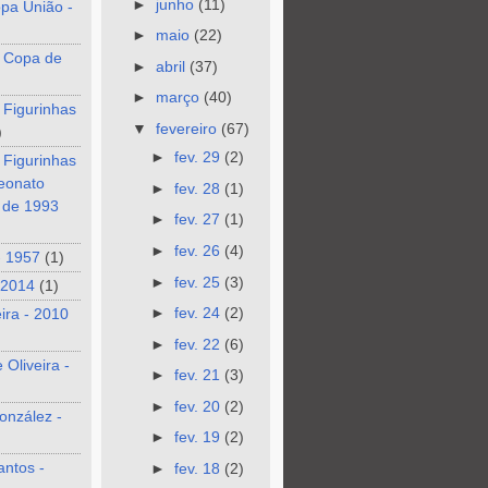
►
junho
(11)
pa União -
►
maio
(22)
 Copa de
►
abril
(37)
►
março
(40)
 Figurinhas
▼
fevereiro
(67)
)
►
fev. 29
(2)
 Figurinhas
eonato
►
fev. 28
(1)
o de 1993
►
fev. 27
(1)
►
fev. 26
(4)
- 1957
(1)
►
fev. 25
(3)
 2014
(1)
►
fev. 24
(2)
eira - 2010
►
fev. 22
(6)
 Oliveira -
►
fev. 21
(3)
►
fev. 20
(2)
onzález -
►
fev. 19
(2)
antos -
►
fev. 18
(2)