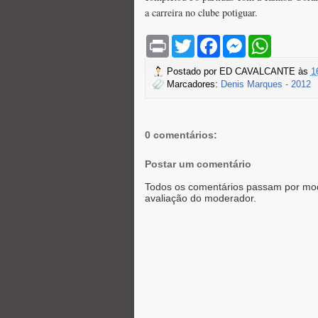
a carreira no clube potiguar.
P
T
F
M
W
r
w
a
e
h
i
i
c
s
a
Postado por
ED CAVALCANTE
às
1
n
t
e
s
t
Marcadores:
Denis Marques - 2012
t
t
b
e
s
e
o
n
A
r
o
g
p
k
e
p
r
0 comentários:
Postar um comentário
Todos os comentários passam por mod
avaliação do moderador.