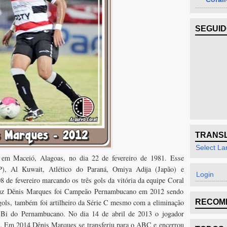
SEGUI
TRANS
Select L
em Maceió, Alagoas, no dia 22 de fevereiro de 1981. Esse
), Al Kuwait, Atlético do Paraná, Omiya Adija (Japão) e
Login
 de fevereiro marcando os três gols da vitória da equipe Coral
Cruz Dênis Marques foi Campeão Pernambucano em 2012 sendo
gols,
também foi artilheiro da Série C mesmo com a eliminação
RECOM
i do Pernambucano. No dia 14 de abril de 2013 o jogador
l. Em 2014 Dênis Marques se transferiu para o ABC e encerrou