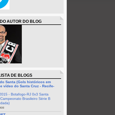
 DO AUTOR DO BLOG
LISTA DE BLOGS
do Santa (Gols históricos em
e vídeo do Santa Cruz - Recife-
2015 - Botafogo-RJ 0x3 Santa
 Campeonato Brasileiro Série B
odada)
nos
NET