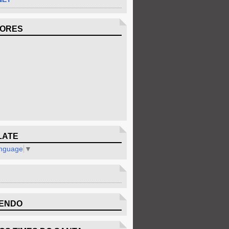
DORES
LATE
anguage
▼
ENDO