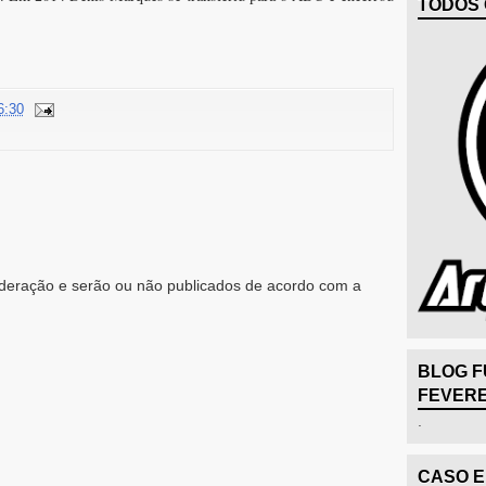
TODOS 
6:30
eração e serão ou não publicados de acordo com a
BLOG F
FEVERE
.
CASO 