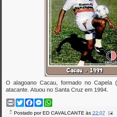
O alagoano Cacau, formado no Capela (
atacante. Atuou no Santa Cruz em 1994.
P
T
F
M
W
r
w
a
e
h
i
i
c
s
a
Postado por
ED CAVALCANTE
às
22:07
n
t
e
s
t