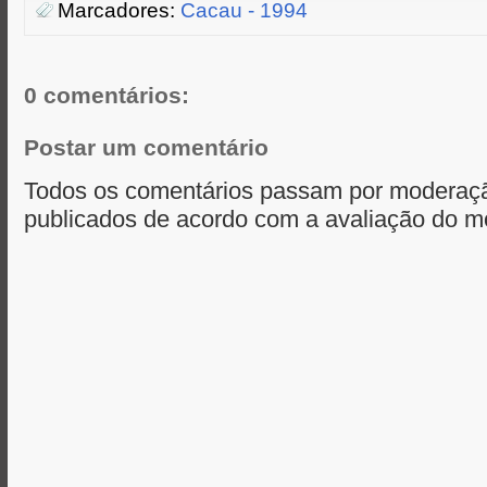
t
t
b
e
s
Marcadores:
Cacau - 1994
e
o
n
A
r
o
g
p
k
e
p
r
0 comentários:
Postar um comentário
Todos os comentários passam por moderaçã
publicados de acordo com a avaliação do m