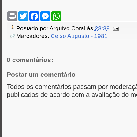
P
T
F
M
W
r
w
a
e
h
i
i
c
s
a
Postado por
Arquivo Coral
às
23:39
n
t
e
s
t
t
t
b
e
s
Marcadores:
Celso Augusto - 1981
e
o
n
A
r
o
g
p
k
e
p
r
0 comentários:
Postar um comentário
Todos os comentários passam por moderaçã
publicados de acordo com a avaliação do m