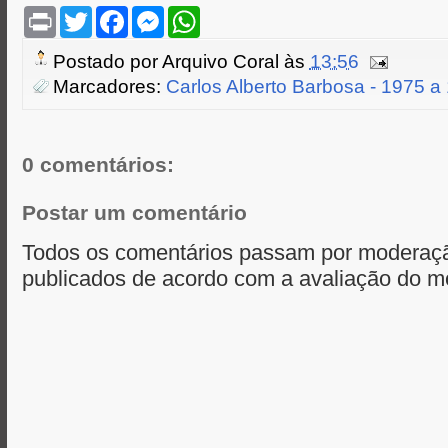
P
T
F
M
W
r
w
a
e
h
i
i
c
s
a
Postado por
Arquivo Coral
às
13:56
n
t
e
s
t
t
t
b
e
s
Marcadores:
Carlos Alberto Barbosa - 1975 a
e
o
n
A
r
o
g
p
k
e
p
r
0 comentários:
Postar um comentário
Todos os comentários passam por moderaçã
publicados de acordo com a avaliação do m