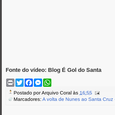
Fonte do vídeo: Blog É Gol do Santa
P
T
F
M
W
r
w
a
e
h
i
i
c
s
a
Postado por
Arquivo Coral
às
16:55
n
t
e
s
t
t
t
b
e
s
Marcadores:
A volta de Nunes ao Santa Cruz 
e
o
n
A
r
o
g
p
k
e
p
r