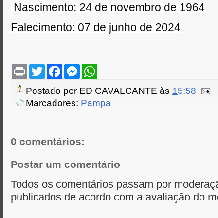
Nascimento: 24 de novembro de 1964
Falecimento: 07 de junho de 2024
P
T
F
M
W
r
w
a
e
h
i
i
c
s
a
Postado por
ED CAVALCANTE
às
15:58
n
t
e
s
t
t
t
b
e
s
Marcadores:
Pampa
e
o
n
A
r
o
g
p
k
e
p
r
0 comentários:
Postar um comentário
Todos os comentários passam por moderaçã
publicados de acordo com a avaliação do m