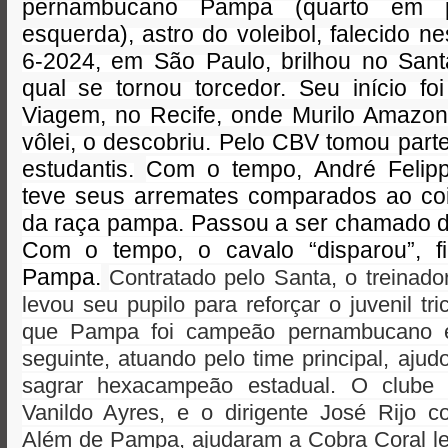
pernambucano Pampa (quarto em 
esquerda), astro do voleibol, falecido nes
6-2024, em São Paulo, brilhou no Sant
qual se tornou torcedor. Seu início f
Viagem, no Recife, onde Murilo Amazon
vôlei, o descobriu. Pelo CBV tomou par
estudantis.
Com o tempo, André Felipp
teve seus arremates comparados ao co
da raça pampa. Passou a ser chamado 
Com o tempo, o cavalo “disparou”, f
Pampa.
Contratado pelo Santa, o treinad
levou seu pupilo para reforçar o juvenil tri
que Pampa foi campeão pernambucano 
seguinte, atuando pelo time principal, aju
sagrar hexacampeão estadual. O clube 
Vanildo Ayres, e o dirigente José Rijo c
Além de Pampa, ajudaram a Cobra Coral lev