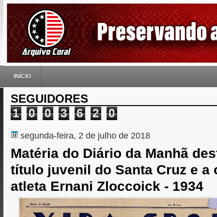
INÍCIO
SEGUIDORES
1
0
0
3
6
2
0
segunda-feira, 2 de julho de 2018
Matéria do Diário da Manhã de
título juvenil do Santa Cruz e a 
atleta Ernani Zloccoick - 1934