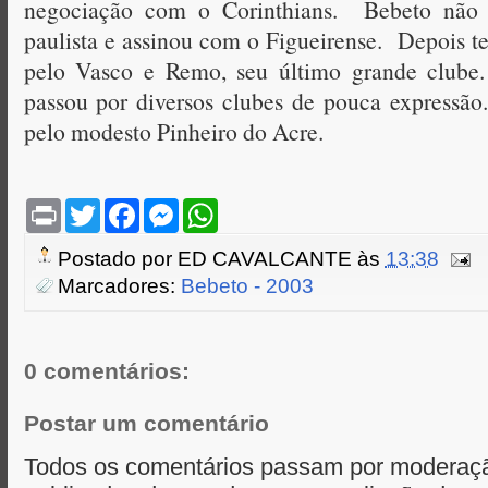
negociação com o Corinthians. Bebeto não 
paulista e assinou com o Figueirense. Depois te
pelo Vasco e Remo, seu último grande clube
passou por diversos clubes de pouca expressã
pelo modesto Pinheiro do Acre.
P
T
F
M
W
r
w
a
e
h
i
i
c
s
a
Postado por
ED CAVALCANTE
às
13:38
n
t
e
s
t
t
t
b
e
s
Marcadores:
Bebeto - 2003
e
o
n
A
r
o
g
p
k
e
p
r
0 comentários:
Postar um comentário
Todos os comentários passam por moderaçã