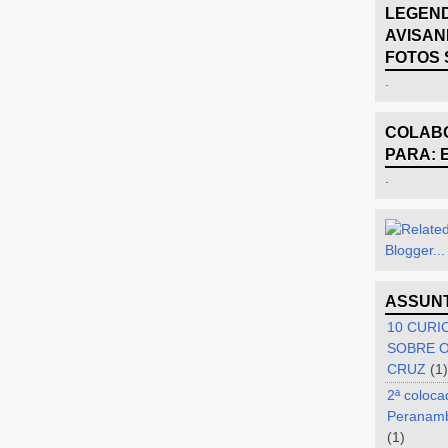
LEGEND
AVISAN
FOTOS 
.
COLABO
PARA: 
.
ASSUN
10 CURI
SOBRE O
CRUZ
(1)
2ª coloca
Peranam
(1)