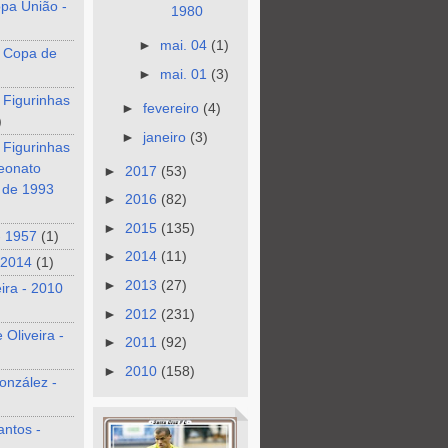
pa União -
1980
►
mai. 04
(1)
 Copa de
►
mai. 01
(3)
 Figurinhas
►
fevereiro
(4)
)
►
janeiro
(3)
 Figurinhas
eonato
►
2017
(53)
o de 1993
►
2016
(82)
►
2015
(135)
- 1957
(1)
►
2014
(11)
 2014
(1)
►
2013
(27)
eira - 2010
►
2012
(231)
 Oliveira -
►
2011
(92)
►
2010
(158)
onzález -
antos -