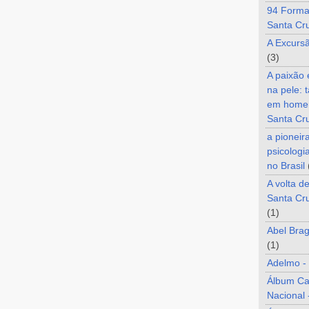
94 Forma
Santa Cr
A Excurs
(3)
A paixão
na pele: 
em home
Santa Cr
a pioneir
psicologi
no Brasil
A volta d
Santa Cru
(1)
Abel Brag
(1)
Adelmo -
Álbum C
Nacional 