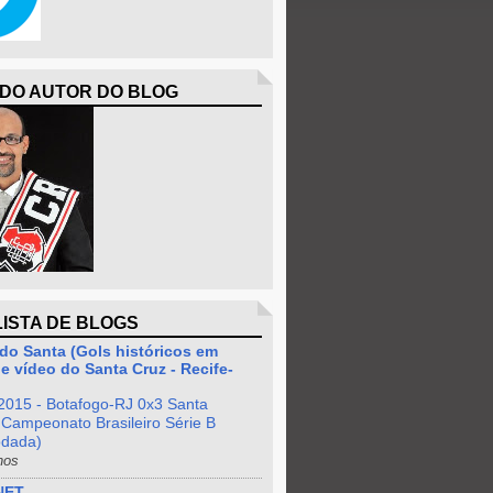
 DO AUTOR DO BLOG
LISTA DE BLOGS
do Santa (Gols históricos em
e vídeo do Santa Cruz - Recife-
2015 - Botafogo-RJ 0x3 Santa
 Campeonato Brasileiro Série B
odada)
nos
NET