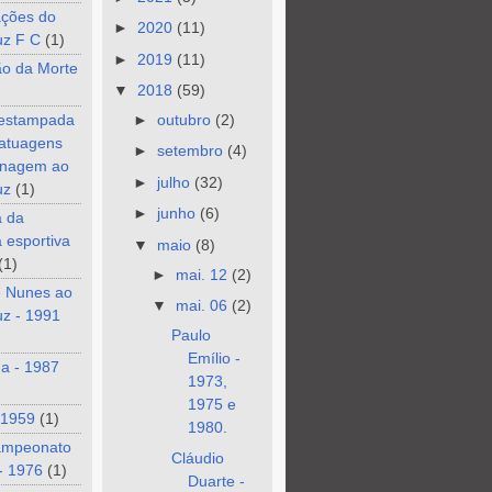
ções do
►
2020
(11)
uz F C
(1)
►
2019
(11)
ão da Morte
▼
2018
(59)
 estampada
►
outubro
(2)
tatuagens
►
setembro
(4)
nagem ao
►
julho
(32)
uz
(1)
►
junho
(6)
a da
a esportiva
▼
maio
(8)
(1)
►
mai. 12
(2)
e Nunes ao
▼
mai. 06
(2)
z - 1991
Paulo
Emílio -
a - 1987
1973,
1975 e
 1959
(1)
1980.
ampeonato
Cláudio
- 1976
(1)
Duarte -