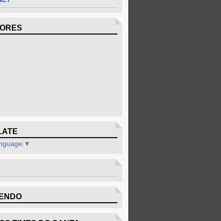
DORES
LATE
anguage
▼
ENDO