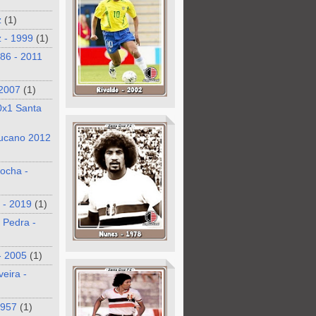
z
(1)
 - 1999
(1)
986 - 2011
 2007
(1)
0x1 Santa
ucano 2012
ocha -
 - 2019
(1)
 Pedra -
- 2005
(1)
veira -
1957
(1)