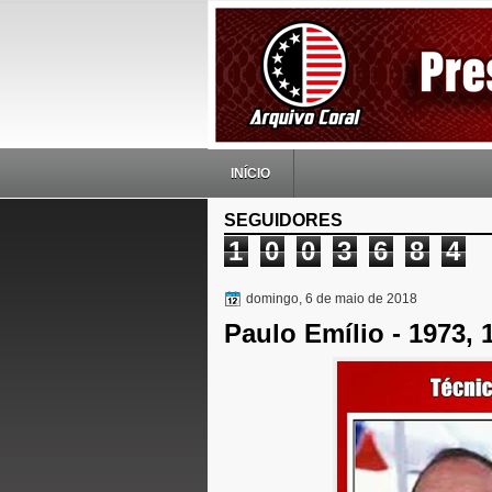
INÍCIO
SEGUIDORES
1
0
0
3
6
8
4
domingo, 6 de maio de 2018
Paulo Emílio - 1973, 