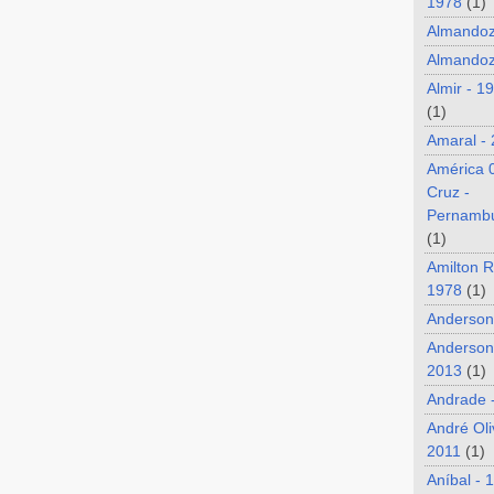
1978
(1)
Almando
Almandoz
Almir - 1
(1)
Amaral -
América 
Cruz -
Pernamb
(1)
Amilton R
1978
(1)
Anderson
Anderson
2013
(1)
Andrade 
André Oli
2011
(1)
Aníbal - 