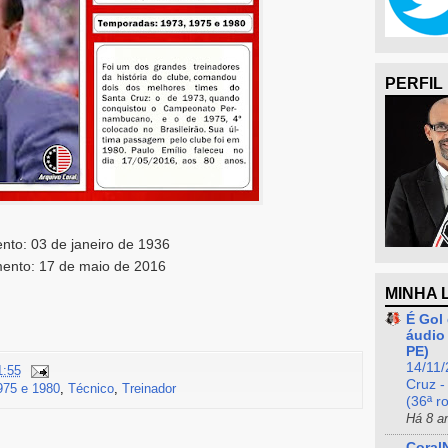
PERFIL
nto: 03 de janeiro de 1936
mento: 17 de maio de 2016
MINHA 
É Gol 
áudio 
PE)
14/11/
1:55
Cruz -
975 e 1980
,
Técnico
,
Treinador
(36ª r
Há 8 a
Coral