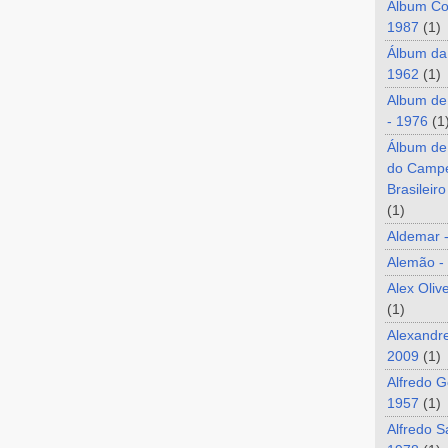
Álbum Co
1987
(1)
Álbum da
1962
(1)
Album de
- 1976
(1
Álbum de
do Camp
Brasileir
(1)
Aldemar 
Alemão -
Alex Oliv
(1)
Alexandre
2009
(1)
Alfredo G
1957
(1)
Alfredo S