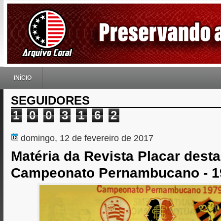
INÍCIO
SEGUIDORES
1
0
0
3
1
6
2
domingo, 12 de fevereiro de 2017
Matéria da Revista Placar dest
Campeonato Pernambucano - 1