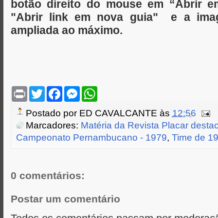
botão direito do mouse em “Abrir 
"Abrir link em nova guia" e a ima
ampliada ao máximo.
P
T
F
M
W
r
w
a
e
h
i
i
c
s
a
Postado por
ED CAVALCANTE
às
12:56
n
t
e
s
t
t
t
b
e
s
Marcadores:
Matéria da Revista Placar desta
e
o
n
A
Campeonato Pernambucano - 1979
,
Time de 1
r
o
g
p
k
e
p
r
0 comentários:
Postar um comentário