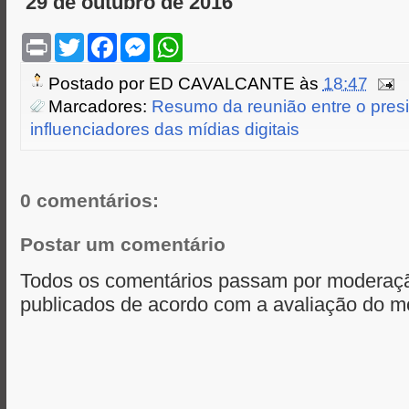
29 de outubro de 2016
P
T
F
M
W
r
w
a
e
h
i
i
c
s
a
Postado por
ED CAVALCANTE
às
18:47
n
t
e
s
t
t
t
b
e
s
Marcadores:
Resumo da reunião entre o presid
e
o
n
A
influenciadores das mídias digitais
r
o
g
p
k
e
p
r
0 comentários:
Postar um comentário
Todos os comentários passam por moderaçã
publicados de acordo com a avaliação do m