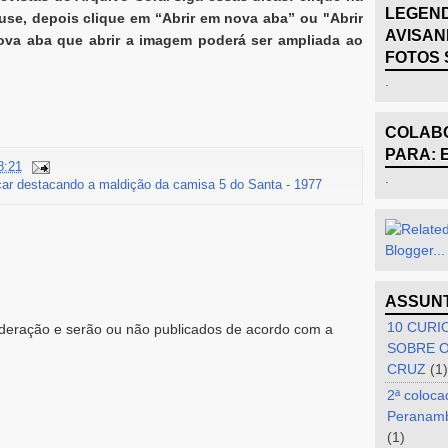
LEGEND
se, depois clique em “Abrir em nova aba” ou "Abrir
AVISAN
ova aba que abrir a imagem poderá ser ampliada ao
FOTOS 
.
COLABO
PARA: 
8:21
.
car destacando a maldição da camisa 5 do Santa - 1977
ASSUN
10 CURI
eração e serão ou não publicados de acordo com a
SOBRE O
CRUZ
(1)
2ª coloca
Peranam
(1)