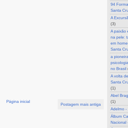
94 Forma
Santa Cr
A Excurs
(3)
A paixão
na pele: 
em home
Santa Cr
a pioneir
psicologi
no Brasil
A volta d
Santa Cru
(1)
Abel Brag
(1)
Página inicial
Postagem mais antiga
Adelmo -
Álbum C
Nacional 