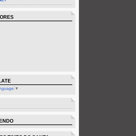
DORES
LATE
anguage
▼
ENDO