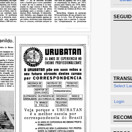
SEGUI
TRANS
Select L
Login
RECOM