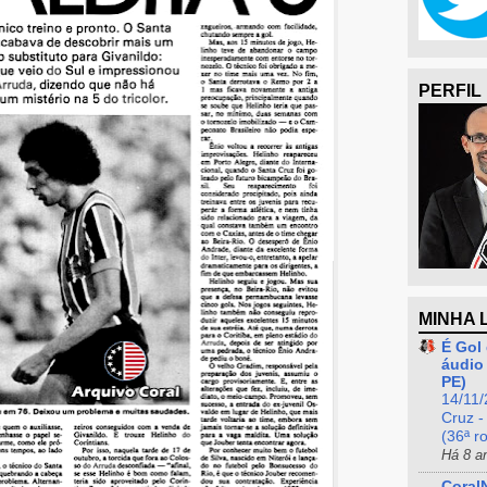
PERFIL
MINHA 
É Gol 
áudio 
PE)
14/11/
Cruz -
(36ª r
Há 8 a
Coral