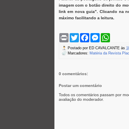
imagem com o botão direito do mou
link em nova guia". Clicando na n
máximo facilitando a leitura.
P
T
F
M
W
r
w
a
e
h
i
i
c
s
a
Postado por
ED CAVALCANTE
às
1
n
t
e
s
t
Marcadores:
Matéria da Revista Pla
t
t
b
e
s
e
o
n
A
r
o
g
p
k
e
p
r
0 comentários:
Postar um comentário
Todos os comentários passam por mod
avaliação do moderador.