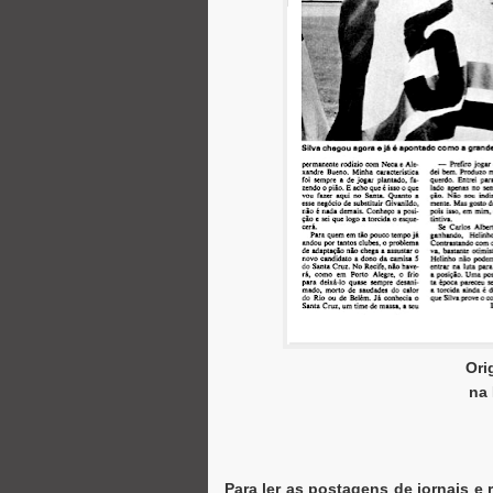
Ori
na 
Para ler as postagens de jornais e 