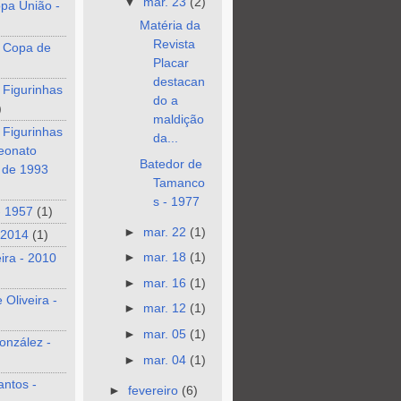
▼
mar. 23
(2)
pa União -
Matéria da
Revista
 Copa de
Placar
destacan
 Figurinhas
do a
)
maldição
 Figurinhas
da...
eonato
Batedor de
o de 1993
Tamanco
s - 1977
- 1957
(1)
►
mar. 22
(1)
 2014
(1)
►
mar. 18
(1)
eira - 2010
►
mar. 16
(1)
 Oliveira -
►
mar. 12
(1)
►
mar. 05
(1)
onzález -
►
mar. 04
(1)
antos -
►
fevereiro
(6)