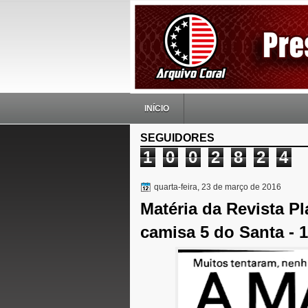
INÍCIO
SEGUIDORES
1
0
0
2
8
2
4
quarta-feira, 23 de março de 2016
Matéria da Revista P
camisa 5 do Santa - 