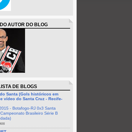
 DO AUTOR DO BLOG
LISTA DE BLOGS
do Santa (Gols históricos em
e vídeo do Santa Cruz - Recife-
2015 - Botafogo-RJ 0x3 Santa
 Campeonato Brasileiro Série B
odada)
nos
NET