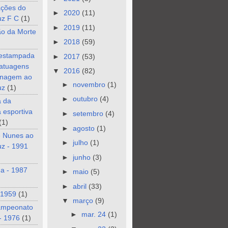
ções do
►
2020
(11)
uz F C
(1)
►
2019
(11)
ão da Morte
►
2018
(59)
 estampada
►
2017
(53)
tatuagens
▼
2016
(82)
nagem ao
►
novembro
(1)
uz
(1)
►
outubro
(4)
a da
a esportiva
►
setembro
(4)
(1)
►
agosto
(1)
e Nunes ao
►
julho
(1)
z - 1991
►
junho
(3)
a - 1987
►
maio
(5)
►
abril
(33)
 1959
(1)
▼
março
(9)
ampeonato
►
mar. 24
(1)
- 1976
(1)