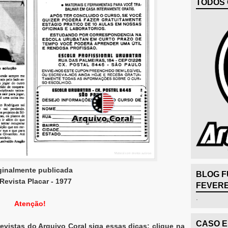
TODOS 
ginalmente publicada
BLOG F
Revista Placar - 1977
FEVERE
.
Atenção!
CASO 
revistas do Arquivo Coral siga essas dicas: clique na