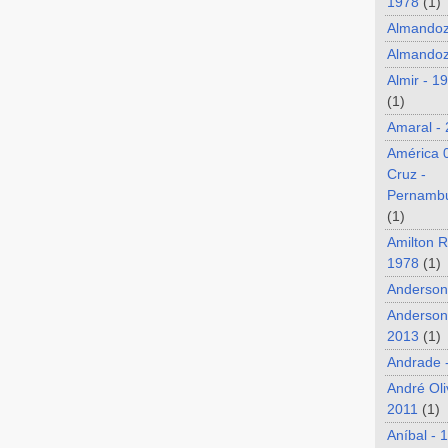
1978
(1)
Almando
Almandoz
Almir - 1
(1)
Amaral -
América 
Cruz -
Pernamb
(1)
Amilton R
1978
(1)
Anderson
Anderson
2013
(1)
Andrade 
André Oli
2011
(1)
Aníbal - 