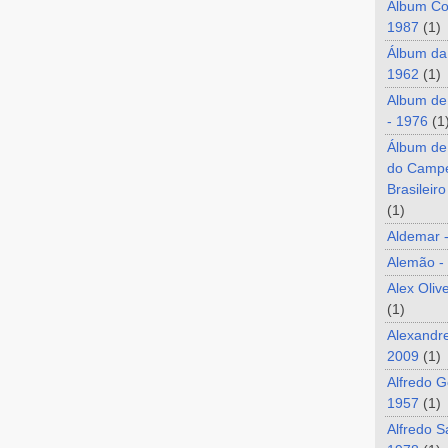
Álbum Co
1987
(1)
Álbum da
1962
(1)
Album de
- 1976
(1
Álbum de
do Camp
Brasileir
(1)
Aldemar 
Alemão -
Alex Oliv
(1)
Alexandre
2009
(1)
Alfredo G
1957
(1)
Alfredo S