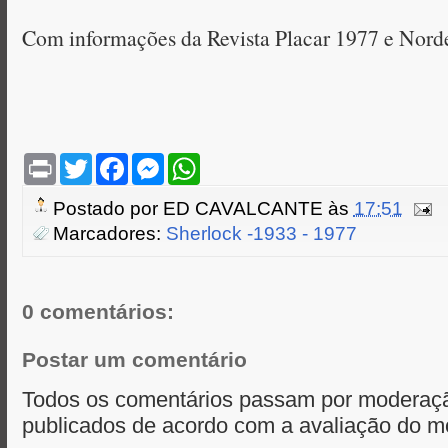
Com informações da Revista Placar 1977 e Nord
P
T
F
M
W
r
w
a
e
h
i
i
c
s
a
Postado por
ED CAVALCANTE
às
17:51
n
t
e
s
t
t
t
b
e
s
Marcadores:
Sherlock -1933 - 1977
e
o
n
A
r
o
g
p
k
e
p
r
0 comentários:
Postar um comentário
Todos os comentários passam por moderaçã
publicados de acordo com a avaliação do m