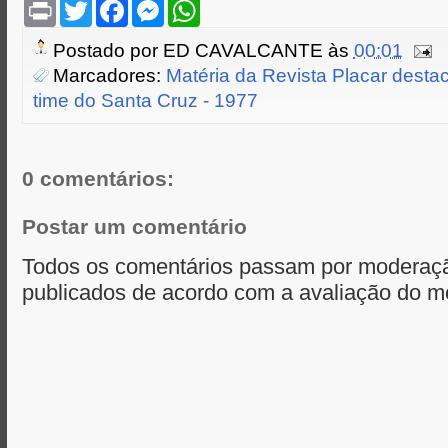
P
T
F
M
W
r
w
a
e
h
i
i
c
s
a
Postado por
ED CAVALCANTE
às
00:01
n
t
e
s
t
t
t
b
e
s
Marcadores:
Matéria da Revista Placar desta
e
o
n
A
time do Santa Cruz - 1977
r
o
g
p
k
e
p
r
0 comentários:
Postar um comentário
Todos os comentários passam por moderaçã
publicados de acordo com a avaliação do m