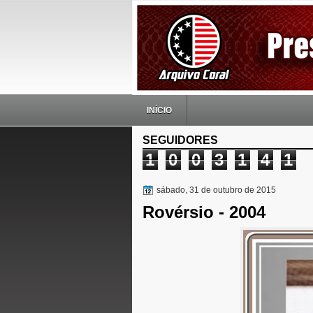
INÍCIO
SEGUIDORES
1
0
0
3
1
4
1
sábado, 31 de outubro de 2015
Rovérsio - 2004