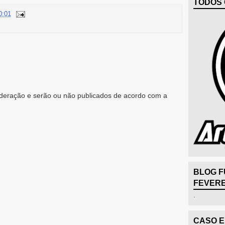
TODOS 
0:01
eração e serão ou não publicados de acordo com a
BLOG F
FEVERE
.
CASO 