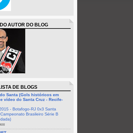
 DO AUTOR DO BLOG
LISTA DE BLOGS
do Santa (Gols históricos em
e vídeo do Santa Cruz - Recife-
2015 - Botafogo-RJ 0x3 Santa
 Campeonato Brasileiro Série B
odada)
nos
NET