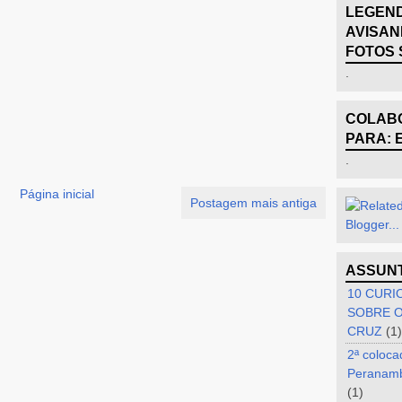
LEGEND
AVISAN
FOTOS 
.
COLABO
PARA: 
.
Página inicial
Postagem mais antiga
ASSUN
10 CURI
SOBRE O
CRUZ
(1)
2ª coloca
Peranam
(1)