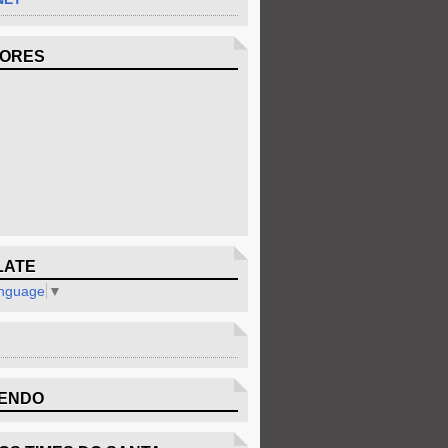
DORES
LATE
anguage
▼
ENDO