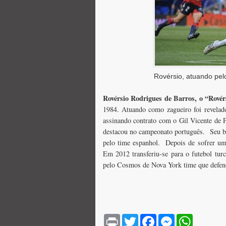
Rovérsio, atuando pel
Rovérsio Rodrigues de Barros, o “Rovér
1984. Atuando como zagueiro foi revelad
assinando contrato com o Gil Vicente de P
destacou no campeonato português. Seu b
pelo time espanhol. Depois de sofrer um
Em 2012 transferiu-se para o futebol tur
pelo Cosmos de Nova York time que defend
P
T
F
M
W
r
w
a
e
h