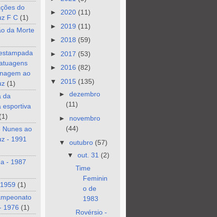
ções do
►
2020
(11)
uz F C
(1)
►
2019
(11)
ão da Morte
►
2018
(59)
 estampada
►
2017
(53)
tatuagens
►
2016
(82)
nagem ao
▼
2015
(135)
uz
(1)
►
dezembro
a da
(11)
a esportiva
(1)
►
novembro
(44)
e Nunes ao
z - 1991
▼
outubro
(57)
▼
out. 31
(2)
a - 1987
Time
Feminin
 1959
(1)
o de
ampeonato
1983
- 1976
(1)
Rovérsio -