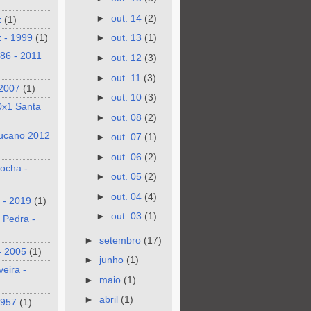
►
out. 14
(2)
z
(1)
 - 1999
(1)
►
out. 13
(1)
986 - 2011
►
out. 12
(3)
►
out. 11
(3)
 2007
(1)
►
out. 10
(3)
0x1 Santa
►
out. 08
(2)
ucano 2012
►
out. 07
(1)
►
out. 06
(2)
ocha -
►
out. 05
(2)
►
out. 04
(4)
 - 2019
(1)
►
out. 03
(1)
 Pedra -
►
setembro
(17)
- 2005
(1)
►
junho
(1)
veira -
►
maio
(1)
►
abril
(1)
1957
(1)