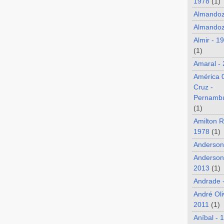
1978
(1)
Almando
Almandoz
Almir - 1
(1)
Amaral -
América 
Cruz -
Pernamb
(1)
Amilton R
1978
(1)
Anderson
Anderson
2013
(1)
Andrade 
André Oli
2011
(1)
Aníbal - 