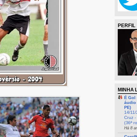
PERFIL
MINHA 
É Gol 
áudio 
PE)
14/11/
Cruz -
(36ª r
Há 8 a
Coral