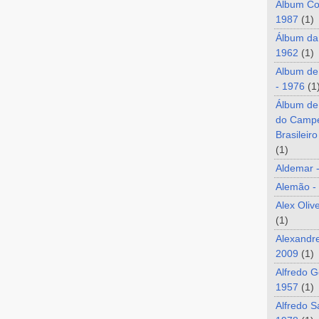
Álbum Co
1987
(1)
Álbum da
1962
(1)
Album de
- 1976
(1
Álbum de
do Camp
Brasileir
(1)
Aldemar 
Alemão -
Alex Oliv
(1)
Alexandre
2009
(1)
Alfredo G
1957
(1)
Alfredo S