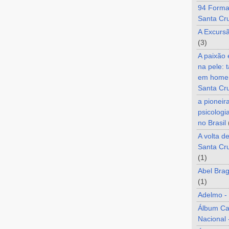
94 Forma
Santa Cr
A Excurs
(3)
A paixão
na pele: 
em home
Santa Cr
a pioneir
psicologi
no Brasil
A volta d
Santa Cru
(1)
Abel Brag
(1)
Adelmo -
Álbum C
Nacional 