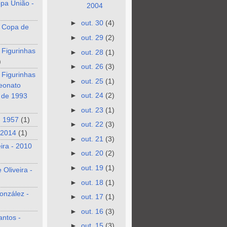
pa União -
2004
►
out. 30
(4)
 Copa de
►
out. 29
(2)
 Figurinhas
►
out. 28
(1)
)
►
out. 26
(3)
 Figurinhas
►
out. 25
(1)
eonato
►
out. 24
(2)
o de 1993
►
out. 23
(1)
- 1957
(1)
►
out. 22
(3)
 2014
(1)
►
out. 21
(3)
eira - 2010
►
out. 20
(2)
►
out. 19
(1)
 Oliveira -
►
out. 18
(1)
onzález -
►
out. 17
(1)
►
out. 16
(3)
antos -
►
out. 15
(3)