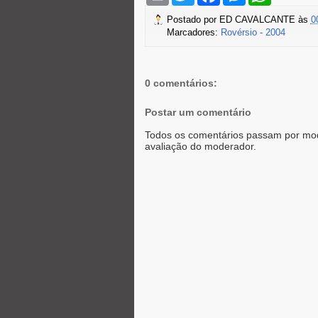
i
i
c
s
a
Postado por
ED CAVALCANTE
às
0
n
t
e
s
t
Marcadores:
Rovérsio - 2004
t
t
b
e
s
e
o
n
A
r
o
g
p
k
e
p
r
0 comentários:
Postar um comentário
Todos os comentários passam por mod
avaliação do moderador.