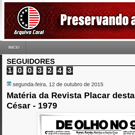
INÍCIO
SEGUIDORES
1
0
0
3
2
4
3
segunda-feira, 12 de outubro de 2015
Matéria da Revista Placar dest
César - 1979