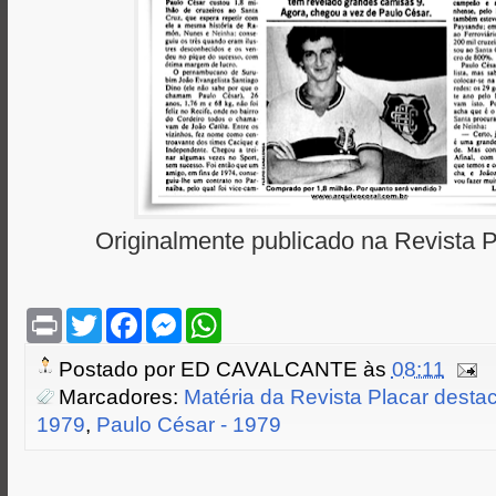
Originalmente publicado na Revista P
P
T
F
M
W
r
w
a
e
h
i
i
c
s
a
Postado por
ED CAVALCANTE
às
08:11
n
t
e
s
t
t
t
b
e
s
Marcadores:
Matéria da Revista Placar desta
e
o
n
A
1979
,
Paulo César - 1979
r
o
g
p
k
e
p
r