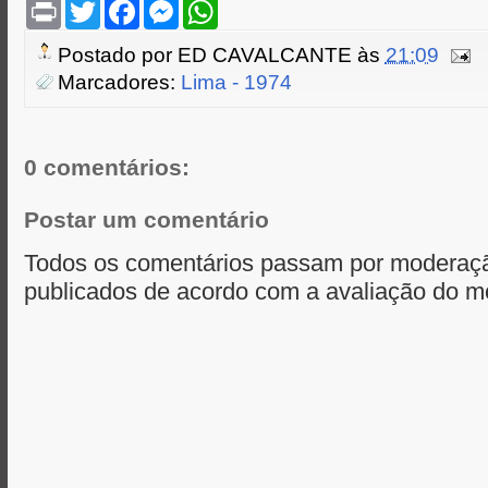
P
T
F
M
W
r
w
a
e
h
i
i
c
s
a
Postado por
ED CAVALCANTE
às
21:09
n
t
e
s
t
t
t
b
e
s
Marcadores:
Lima - 1974
e
o
n
A
r
o
g
p
k
e
p
r
0 comentários:
Postar um comentário
Todos os comentários passam por moderaçã
publicados de acordo com a avaliação do m